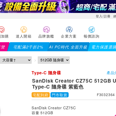
登入/註冊
利加購
達人開箱
品牌旗艦
企業方案
報價諮詢
導覽
宅配滿2千折2%
AI PC時代 全面升級
電力保護選
Type-C 隨身碟
產品
SanDisk Creator CZ75C 512GB 
Type-C 隨身碟 紫藍色
宅配到府
門市取貨
F3032364
SanDisk Creator CZ75C
容量 512GB