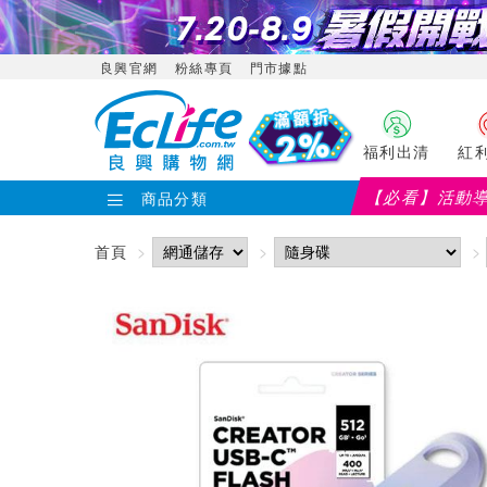
良興官網
粉絲專頁
門市據點
福利出清
紅
【必看】活動
商品分類
首頁