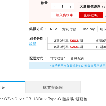
數量
-
+
大量報價諮詢 >>
加入購物車
直接結帳
結帳方式：
ATM
貨到付款
LinePay
刷
刷卡分期：
3期0利率
$983
/期
6期0
說明
8期0利率
$369
/期
12期
配送方式：
門市取貨*
良興配送
*滿千元門市取貨現折1%(部分商品不適用
介紹
購買與保固
ator CZ75C 512GB USB3.2 Type-C 隨身碟 紫藍色