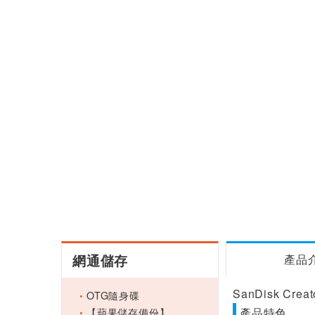
網通儲存
產品
SanDisk Cre
OTG隨身碟
【蘋果儲存備份】
產品特色