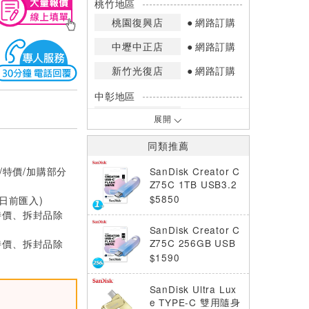
桃竹地區
桃園復興店
網路訂購
中壢中正店
網路訂購
新竹光復店
網路訂購
中彰地區
台中英才店
網路訂購
展開
嘉南地區
同類推薦
高雄中華店
網路訂購
/特價/加購部分
SanDisk Creator C
高雄鳳山店
網路訂購
Z75C 1TB USB3.2
Type-C 隨身碟 紫藍
$5850
0日前匯入)
*庫存數量：網路訂購(0)、少量庫存
色
特價、拆封品除
(1~2)、現貨充足(3以上)。
SanDisk Creator C
*門市庫存以店內實際數量為準，可使
特價、拆封品除
Z75C 256GB USB
用專人服務或撥打門市電話洽詢。
3.2 Type-C 隨身碟
$1590
紫藍色
SanDisk Ultra Lux
e TYPE-C 雙用隨身