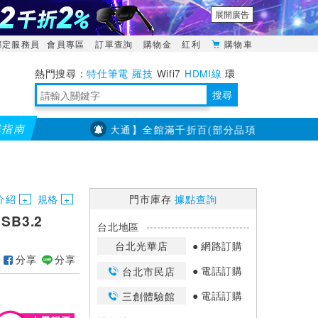
展開廣告
綁定服務員
會員專區
訂單查詢
購物金
紅利
購物車
特仕筆電
羅技
Wifi7
HDMI線
環
境量測
明緯POWER
搜尋
購指南
【PX大通】全館滿千折百(部分品項不適用，滿2千折200.
靈活多變的分離式設計
TypeC安全電源延長線
日除濕15L，19坪適用
華碩 ROG Falcata 電競鍵盤
WTR-1500C行動無線影音傳輸器
電源百寶袋-你要的這裡通通有
行動電源【BSMI認證專區】
owon電子測量與智能儀器專家
介紹
規格
門市庫存
據點查詢
USB3.2
台北地區
台北光華店
網路訂購
分享
分享
電話訂購
台北市民店
電話訂購
三創體驗館