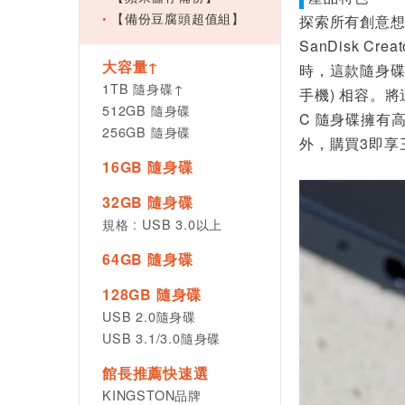
【備份豆腐頭超值組】
探索所有創意
SanDisk 
大容量↑
時，這款隨身碟
1TB 隨身碟↑
手機) 相容。將這
512GB 隨身碟
C 隨身碟擁有
256GB 隨身碟
外，購買3即享三
16GB 隨身碟
32GB 隨身碟
規格 : USB 3.0以上
64GB 隨身碟
128GB 隨身碟
USB 2.0隨身碟
USB 3.1/3.0隨身碟
館長推薦快速選
KINGSTON品牌