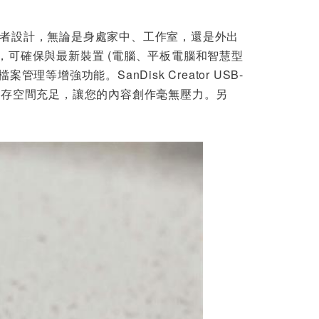
SanDisk 128GB C
內容創作者設計，無論是身處家中、工作室，還是外出
Z480 Ultra Slide U
SB Type-C 隨身碟
器，可確保與最新裝置 (電腦、平板電腦和智慧型
$749
理等增強功能。SanDisk Creator USB-
SANDISK Extreme
因為儲存空間充足，讓您的內容創作毫無壓力。另
Fit USB-C CZ530 1
TB 隨身碟
$6490