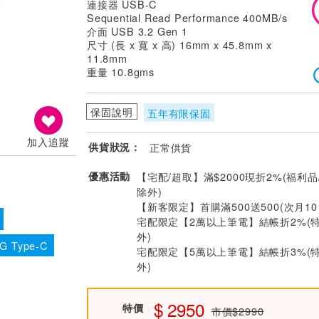
連接器 USB-C
Sequential Read Performance 400MB/s
介面 USB 3.2 Gen 1
尺寸 (長 x 寬 x 高) 16mm x 45.8mm x
11.8mm
重量 10.8gms
保固說明
五年有限保固
加入追蹤
供貨狀況：
正常供貨
優惠活動
【宅配/超取】滿$2000現折2%(福利品
除外)
【新客限定】首購滿500送500(次月1
宅配限定【2萬以上筆電】結帳折2%(
外)
G Type-C
宅配限定【5萬以上筆電】結帳折3%(
外)
2950
特價
市價$2990