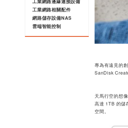
工業網路邊緣連接設備
工業網路相關配件
網路儲存設備NAS
雲端智能控制
專為有遠見的
SanDisk 
天馬行空的想
高達 1TB 
空間。