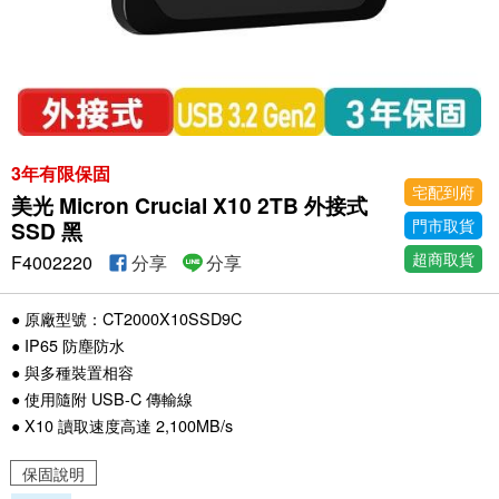
3年有限保固
宅配到府
美光 Micron Crucial X10 2TB 外接式
門市取貨
SSD 黑
超商取貨
F4002220
分享
分享
● 原廠型號：CT2000X10SSD9C
● IP65 防塵防水
● 與多種裝置相容
● 使用隨附 USB-C 傳輸線
● X10 讀取速度高達 2,100MB/s
保固說明