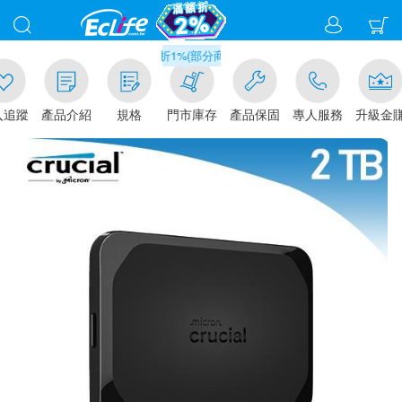
滿千元門市取貨現折1%(部分商品不適用)-請點我看
追蹤
產品介紹
規格
門市庫存
產品保固
專人服務
升級金賺