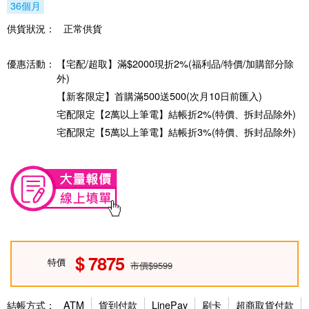
36個月
供貨狀況：
正常供貨
優惠活動：
【宅配/超取】滿$2000現折2%(福利品/特價/加購部分除
外)
【新客限定】首購滿500送500(次月10日前匯入)
宅配限定【2萬以上筆電】結帳折2%(特價、拆封品除外)
宅配限定【5萬以上筆電】結帳折3%(特價、拆封品除外)
7875
特價
市價$9599
結帳方式：
ATM
貨到付款
LinePay
刷卡
超商取貨付款