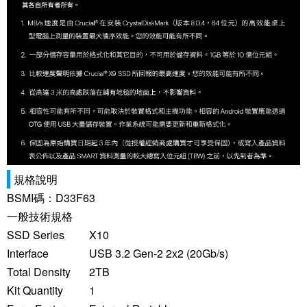
規格說明
BSMI碼：D33F63
一般技術規格
SSD Series
X10
Interface
USB 3.2 Gen-2 2x2 (20Gb/s)
Total Density
2TB
Kit Quantity
1