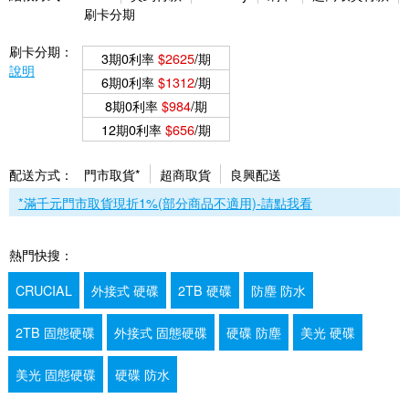
刷卡分期
刷卡分期：
3期0利率
$2625
/期
說明
6期0利率
$1312
/期
8期0利率
$984
/期
12期0利率
$656
/期
配送方式：
門市取貨*
超商取貨
良興配送
*滿千元門市取貨現折1%(部分商品不適用)-請點我看
熱門快搜：
CRUCIAL
外接式 硬碟
2TB 硬碟
防塵 防水
2TB 固態硬碟
外接式 固態硬碟
硬碟 防塵
美光 硬碟
美光 固態硬碟
硬碟 防水