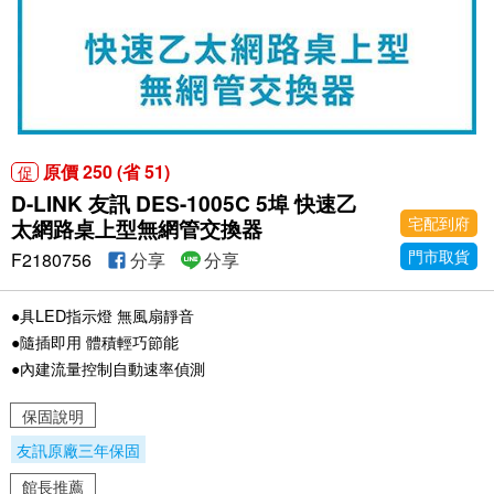
原價 250 (省 51)
促
D-LINK 友訊 DES-1005C 5埠 快速乙
宅配到府
太網路桌上型無網管交換器
門市取貨
F2180756
分享
分享
●具LED指示燈 無風扇靜音
●隨插即用 體積輕巧節能
●內建流量控制自動速率偵測
保固說明
友訊原廠三年保固
館長推薦