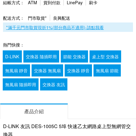
結帳方式：
ATM
貨到付款
LinePay
刷卡
配送方式：
門市取貨*
良興配送
*滿千元門市取貨現折1%(部分商品不適用)-請點我看
熱門快搜：
D-LINK
交換器 隨插即用
節能 交換器
桌上型 交換器
無風扇 靜音
交換器 無風扇
交換器 靜音
無風扇 節能
無風扇 隨插即用
交換器 友訊
產品介紹
D-LINK 友訊 DES-1005C 5埠 快速乙太網路桌上型無網管交
換器