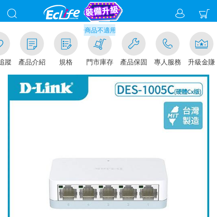
滿千元門市取貨現折1%(部分商品不適用)-請點我看
追蹤
產品介紹
規格
門市庫存
產品保固
專人服務
升級金賺