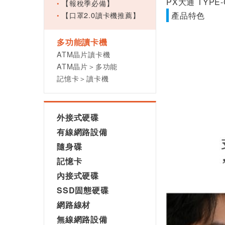
PX大通 TYPE-
【報稅季必備】
【口罩2.0讀卡機推薦】
產品特色
多功能讀卡機
ATM晶片讀卡機
ATM晶片＞多功能
記憶卡＞讀卡機
外接式硬碟
有線網路設備
隨身碟
記憶卡
內接式硬碟
SSD固態硬碟
網路線材
無線網路設備