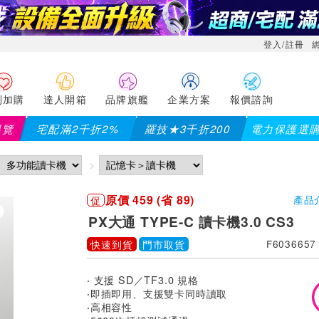
登入/註冊
利加購
達人開箱
品牌旗艦
企業方案
報價諮詢
導覽
宅配滿2千折2%
羅技★3千折200
電力保護選
X大通】全館滿千折百(部分品項不適用，滿2千折200...)
儀錶指
原價 459 (省 89)
促
產品
PX大通 TYPE-C 讀卡機3.0 CS3
快速到貨
門市取貨
F6036657
‧ 支援 SD／TF3.0 規格
‧即插即用、支援雙卡同時讀取
‧高相容性