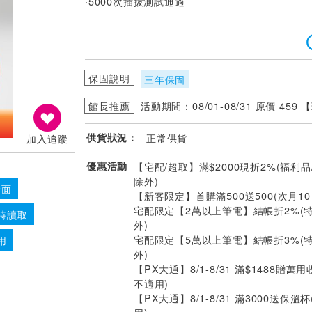
‧5000次插拔測試通過
保固說明
三年保固
館長推薦
活動期間：08/01-08/31 原價 459 
供貨狀況：
正常供貨
加入追蹤
優惠活動
【宅配/超取】滿$2000現折2%(福利品
除外)
介面
【新客限定】首購滿500送500(次月1
宅配限定【2萬以上筆電】結帳折2%(
時讀取
外)
宅配限定【5萬以上筆電】結帳折3%(
用
外)
【PX大通】8/1-8/31 滿$1488贈
不適用)
【PX大通】8/1-8/31 滿3000送保