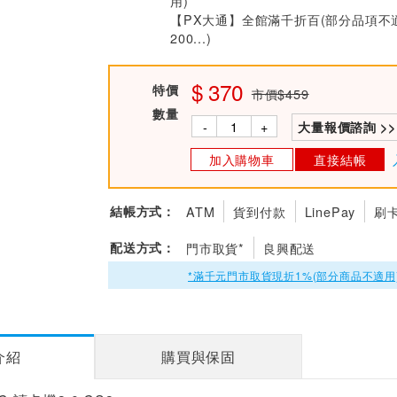
用)
【PX大通】全館滿千折百(部分品項不
200...)
370
特價
市價$459
數量
-
+
大量報價諮詢 >>
加入購物車
直接結帳
結帳方式：
ATM
貨到付款
LinePay
刷
配送方式：
門市取貨*
良興配送
*滿千元門市取貨現折1%(部分商品不適用
介紹
購買與保固