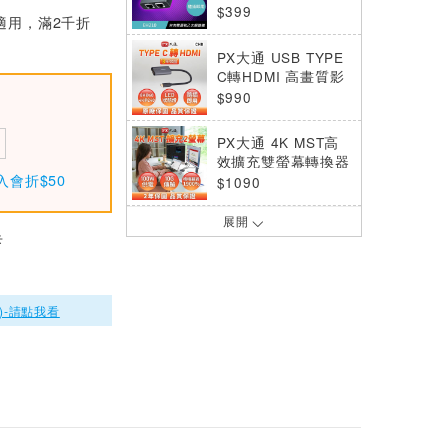
路分配器
$399
適用，滿2千折
PX大通 USB TYPE
C轉HDMI 高畫質影
音轉接器 CH8
$990
PX大通 4K MST高
效擴充雙螢幕轉換器
入會折$50
CX4-10M2
$1090
展開
PX大通 WTR-5600
卡
C 會議通Plus ‧ HD
MI無線會議系統傳
$9180
輸器
)-請點我看
PX大通 Type C公-U
SB A母轉接頭 CA2
$199
智慧型IC晶片ATM讀
卡機 EZ100PU
$229