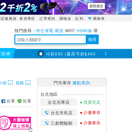
展開廣告
綁定服務員
會員專區
訂單查詢
購物金
紅利
購物車
特仕筆電
羅技
Wifi7
HDMI線
環
境量測
明緯POWER
搜尋
購指南
定款單筆滿8000折200 (最高可折$400
7/23~8/31【耳
靈活多變的分離式設計
TypeC安全電源延長線
日除濕15L，19坪適用
華碩 ROG Falcata 電競鍵盤
WTR-1500C行動無線影音傳輸器
電源百寶袋-你要的這裡通通有
行動電源【BSMI認證專區】
owon電子測量與智能儀器專家
介紹
規格
門市庫存
據點查詢
台北地區
分享
分享
台北光華店
現貨充足
少量庫存
台北市民店
少量庫存
三創體驗館