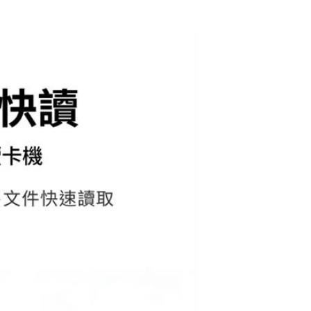
Digifusion 伽利略
直立式ATM晶片讀卡
機 黑(RU035)
$245
Esense逸盛 R332
雙介面雙槽讀卡機
(灰)
$349