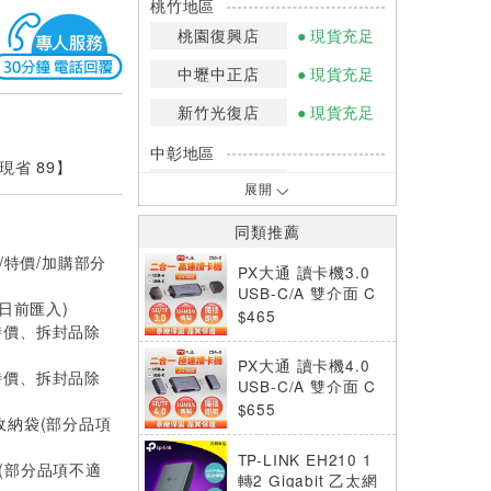
桃竹地區
桃園復興店
現貨充足
中壢中正店
現貨充足
新竹光復店
現貨充足
中彰地區
【現省 89】
台中英才店
現貨充足
展開
嘉南地區
同類推薦
高雄中華店
少量庫存
/特價/加購部分
PX大通 讀卡機3.0
高雄鳳山店
少量庫存
USB-C/A 雙介面 C
0日前匯入)
S3-D
$465
特價、拆封品除
*庫存數量：網路訂購(0)、少量庫存
(1~2)、現貨充足(3以上)。
PX大通 讀卡機4.0
*門市庫存以店內實際數量為準，可使
特價、拆封品除
USB-C/A 雙介面 C
用專人服務或撥打門市電話洽詢。
S4-D
$655
萬用收納袋(部分品項
TP-LINK EH210 1
溫杯(部分品項不適
轉2 Gigabit 乙太網