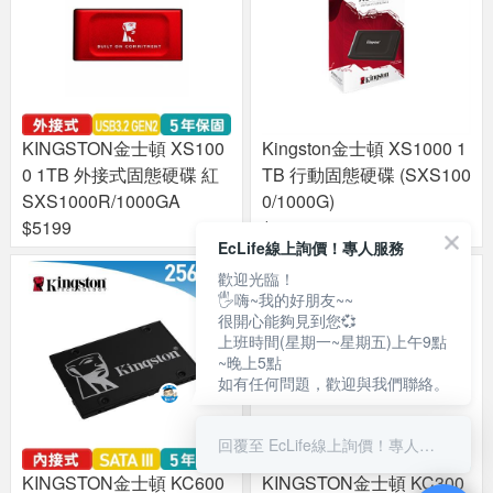
KINGSTON金士頓 XS100
Kingston金士頓 XS1000 1
0 1TB 外接式固態硬碟 紅
TB 行動固態硬碟 (SXS100
SXS1000R/1000GA
0/1000G)
$5199
$5199
EcLife線上詢價！專人服務
歡迎光臨！
🖐嗨~我的好朋友~~
很開心能夠見到您💞
上班時間(星期一~星期五)上午9點
~晚上5點
如有任何問題，歡迎與我們聯絡。
回覆至 EcLife線上詢價！專人服務
KINGSTON金士頓 KC600
KINGSTON金士頓 KC300