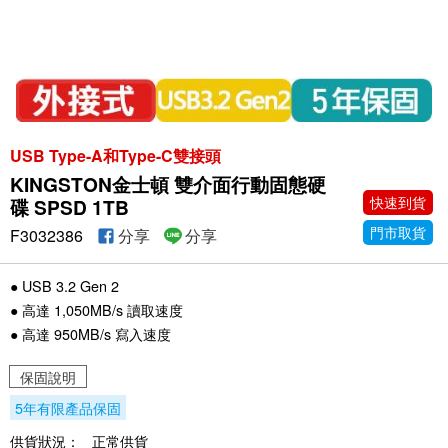
USB Type-A和Type-C雙接頭
KINGSTON金士頓 雙介面行動固態硬
快速到貨
碟 SPSD 1TB
門市取貨
F3032386
分享
分享
● USB 3.2 Gen 2
● 高達 1,050MB/s 讀取速度
● 高達 950MB/s 寫入速度
保固說明
5年有限產品保固
供貨狀況：
正常供貨