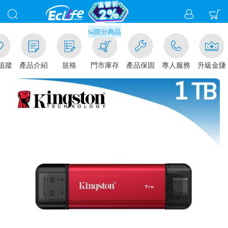
滿千元門市取貨現折1%(部分商品不適用)-請點我看
追蹤
產品介紹
規格
門市庫存
產品保固
專人服務
升級金賺