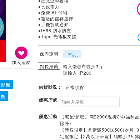
●星光全彩夜視
●長效電力
●免費 AI 偵測
●靈活的儲存選擇
●手機智慧通知
●IP66 防水防塵
●Tapo 光電板支援
保固說明
12個月
加入追蹤
館長推薦
輸入優惠序號折2百
請輸入 IP200
 攝影機
供貨狀況：
正常供貨
影機
優惠序號
優惠活動
【宅配/超取】滿$2000現折2%(福利品
除外)
【新客限定】首購滿500送500(次月1
宅配限定【2萬以上筆電】結帳折2%(