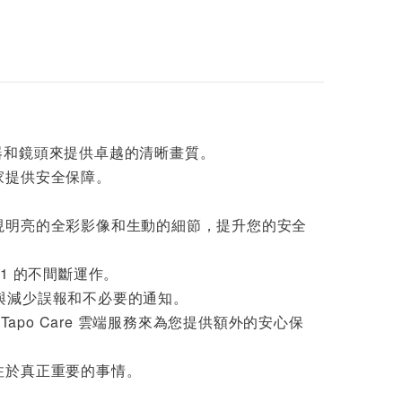
TP-LINK Tapo C53
0WS 室外旋轉式安
全 Wi-Fi 攝影機
$2299
TP-LINK Tapo C56
0WS 戶外旋轉式 Wi
-Fi 防護攝影機
$3999
理器和鏡頭來提供卓越的清晰畫質。
家提供安全保障。
現明亮的全彩影像和生動的細節，提升您的安全
天1 的不間斷運作。
報與減少誤報和不必要的通知。
 Tapo Care 雲端服務來為您提供額外的安心保
注於真正重要的事情。