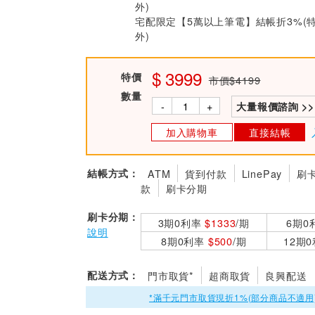
外)
宅配限定【5萬以上筆電】結帳折3%(
外)
3999
特價
市價$4199
數量
-
+
大量報價諮詢 >>
加入購物車
直接結帳
結帳方式：
ATM
貨到付款
LinePay
刷
款
刷卡分期
刷卡分期：
3期0利率
$1333
/期
6期0
說明
8期0利率
$500
/期
12期
配送方式：
門市取貨*
超商取貨
良興配送
*滿千元門市取貨現折1%(部分商品不適用