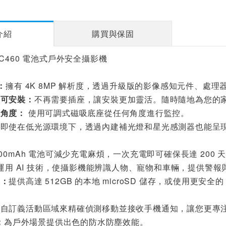
介紹
購買與保固
apo C460 電池式戶外安全攝影機
：
擁有 4K 8MP 解析度，透過升級版的影像感知元件、處
處可安裝：
不再需要插座，讓安裝更加靈活。隨時隨地為您的
佳角度：
使用可調式磁吸底座從任何角度進行監控。
：
即使在低光源環境下，透過內建補光燈和星光感測器也能呈
000mAh 電池可減少充電麻煩，一次充電即可確保長達 200 
測：運用 AI 技術，使攝影機能辨識人物、寵物和車輛，提供警
擇：
提供高達 512GB 的本地 microSD 儲存，或使用更安全的
：自訂義活動區域來精確偵測移動並接收手機通知，讓您更專
：
為戶外場景提供出色的防水防塵效能。