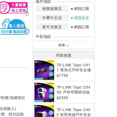
桃竹地區
桃園復興店
網路訂購
中壢中正店
現貨充足
新竹光復店
網路訂購
中彰地區
台中英才店
現貨充足
展開
嘉南地區
同類推薦
高雄中華店
網路訂購
TP-LINK Tapo C41
高雄鳳山店
網路訂購
1 電池式戶外安全攝
影機
$1799
*庫存數量：網路訂購(0)、少量庫存
(1~2)、現貨充足(3以上)。
TP-LINK Tapo C54
*門市庫存以店內實際數量為準，可使
5D 戶外型雙鏡頭旋
用專人服務或撥打門市電話洽詢。
轉式防護攝影機
/特價/加購部分
$2399
0日前匯入)
TP-LINK Tapo C40
特價、拆封品除
0 智慧無線戶外安全