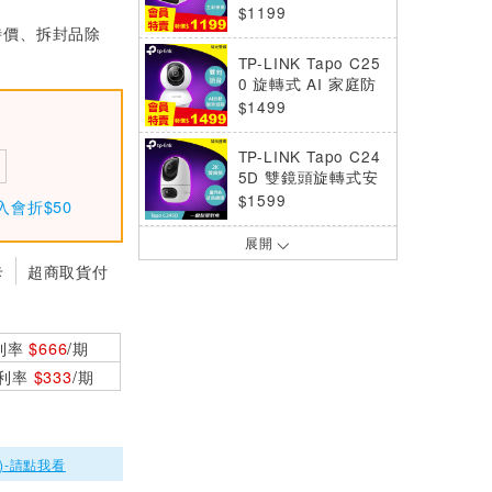
攝影機
$1199
特價、拆封品除
TP-LINK Tapo C25
0 旋轉式 AI 家庭防
護 Wi-Fi 網路攝影
$1499
機
TP-LINK Tapo C24
5D 雙鏡頭旋轉式安
全攝影機
$1599
入會折$50
展開
TP-LINK Tapo C23
卡
超商取貨付
0 旋轉式 AI 家庭防
護 Wi-Fi 網路攝影
$1199
機
TP-LINK Tapo C26
利率
$666
/期
0 旋轉式 AI 家庭防
0利率
$333
/期
護 Wi-Fi 網路攝影
$1899
機
TP-LINK Tapo C41
0 智慧無線安全攝影
)-請點我看
機 (電池式)
$1799