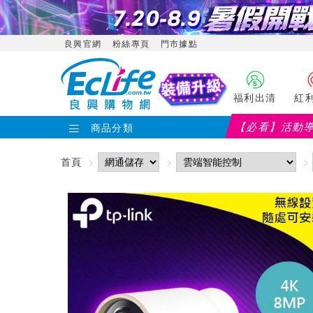
良興官網
粉絲專頁
門市據點
福利出清
紅
【必看】活動
商品分類
首頁