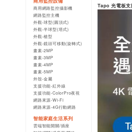
商用監控設備
Tapo 光電板支
商用網路監控攝影機
網路監控主機
外觀-球型(圓頂式)
外觀-半球型(塔式)
外觀-槍型
外觀-鏡頭可移動(旋轉式)
畫素-2MP
畫素-3MP
畫素-4MP
畫素-5MP
外殼-金屬
支援功能-紅外線
支援功能-ColorPro夜視
網路來源-Wi-Fi
網路來源-4G行動網路
智能家庭生活系列
雲端智能開關/插座