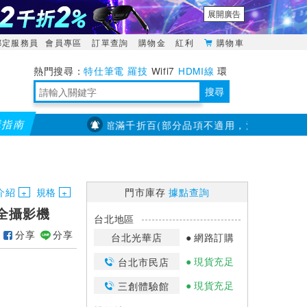
展開廣告
綁定服務員
會員專區
訂單查詢
購物金
紅利
購物車
特仕筆電
羅技
Wifi7
HDMI線
環
境量測
明緯POWER
搜尋
購指南
【PX大通】全館滿千折百(部分品項不適用，滿2千折200...)
儀
靈活多變的分離式設計
TypeC安全電源延長線
日除濕15L，19坪適用
華碩 ROG Falcata 電競鍵盤
WTR-1500C行動無線影音傳輸器
電源百寶袋-你要的這裡通通有
行動電源【BSMI認證專區】
owon電子測量與智能儀器專家
介紹
規格
門市庫存
據點查詢
外安全攝影機
台北地區
分享
分享
台北光華店
網路訂購
現貨充足
台北市民店
現貨充足
三創體驗館