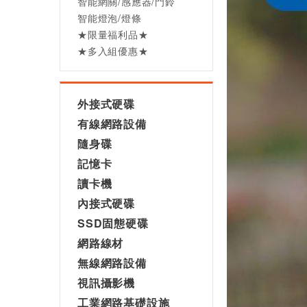
智能網關/感應器/門鈴
智能燈泡/燈條
★限量福利品★
★多入組優惠★
外接式硬碟
有線網路設備
隨身碟
記憶卡
讀卡機
內接式硬碟
SSD固態硬碟
網路線材
無線網路設備
視訊攝影機
工業網路基礎設施