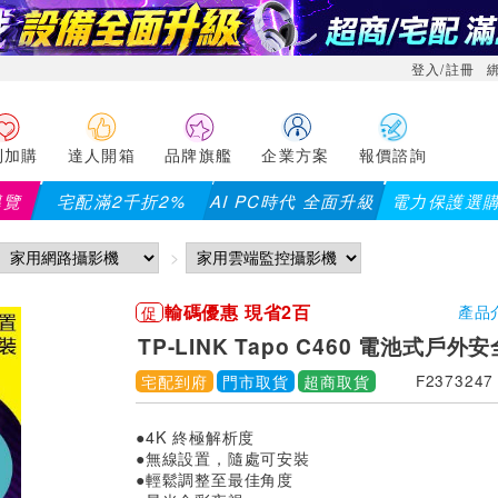
登入/註冊
利加購
達人開箱
品牌旗艦
企業方案
報價諮詢
導覽
宅配滿2千折2%
AI PC時代 全面升級
電力保護選
輸碼優惠 現省2百
促
產品
TP-LINK Tapo C460 電池式戶
宅配到府
門市取貨
超商取貨
F2373247
●4K 終極解析度
●無線設置，隨處可安裝
●輕鬆調整至最佳角度