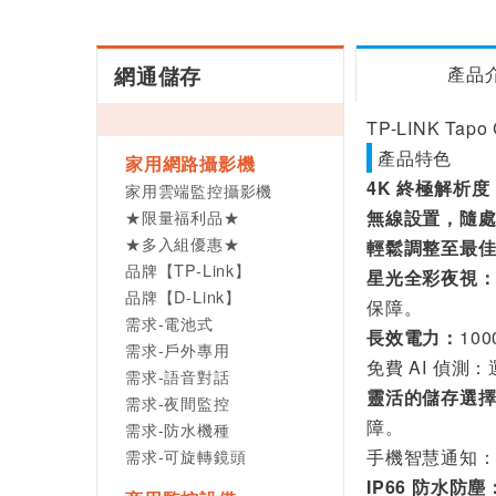
網通儲存
產品
TP-LINK T
產品特色
家用網路攝影機
4K 終極解析度
家用雲端監控攝影機
★限量福利品★
無線設置，隨
★多入組優惠★
輕鬆調整至最
品牌【TP-Link】
星光全彩夜視
品牌【D-Link】
保障。
需求-電池式
長效電力：
10
需求-戶外專用
免費 AI 偵
需求-語音對話
靈活的儲存選
需求-夜間監控
障。
需求-防水機種
需求-可旋轉鏡頭
手機智慧通知
IP66 防水防塵