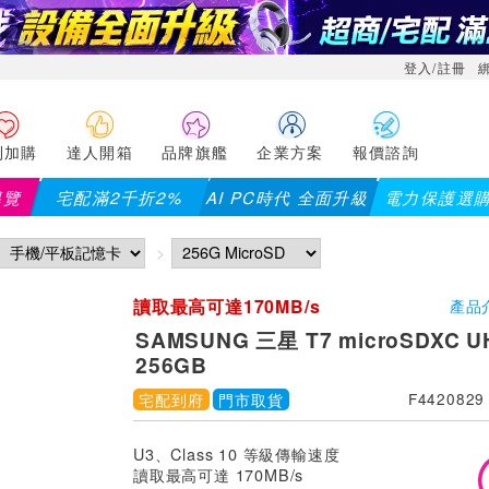
登入/註冊
利加購
達人開箱
品牌旗艦
企業方案
報價諮詢
導覽
宅配滿2千折2%
AI PC時代 全面升級
電力保護選
讀取最高可達170MB/s
產品
SAMSUNG 三星 T7 microSDXC U
256GB
宅配到府
門市取貨
F4420829
U3、Class 10 等級傳輸速度
讀取最高可達 170MB/s