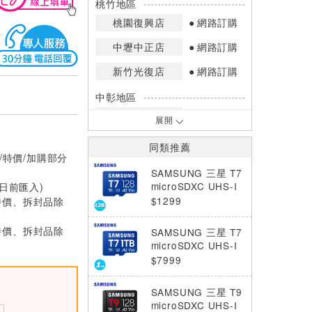
桃竹地區
桃園復興店
網路訂購
中壢中正店
網路訂購
新竹光復店
網路訂購
中彰地區
台中英才店
網路訂購
展開
嘉南地區
同類推薦
/特價/加購部分
高雄中華店
網路訂購
SAMSUNG 三星 T7
高雄鳳山店
網路訂購
microSDXC UHS-I
0日前匯入)
記憶卡 128GB
$1299
特價、拆封品除
*庫存數量：網路訂購(0)、少量庫存
(1~2)、現貨充足(3以上)。
特價、拆封品除
SAMSUNG 三星 T7
*門市庫存以店內實際數量為準，可使
microSDXC UHS-I
用專人服務或撥打門市電話洽詢。
記憶卡 1TB
$7999
SAMSUNG 三星 T9
microSDXC UHS-I