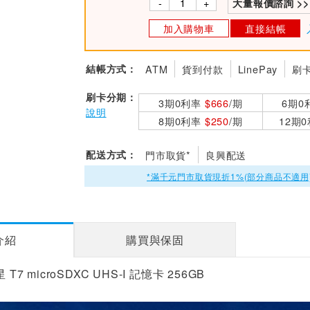
-
+
大量報價諮詢 >>
加入購物車
直接結帳
結帳方式：
ATM
貨到付款
LinePay
刷
刷卡分期：
3期0利率
$666
/期
6期0
說明
8期0利率
$250
/期
12期
配送方式：
門市取貨*
良興配送
*滿千元門市取貨現折1%(部分商品不適用
介紹
購買與保固
T7 microSDXC UHS-I 記憶卡 256GB