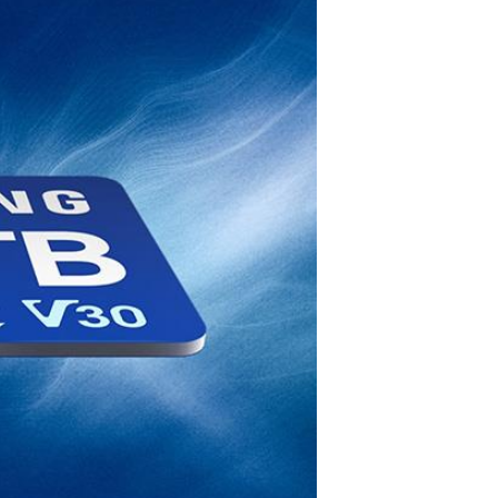
Samsung三星 Pro
Endurance microS
D 128GB 記憶卡
$1799
Samsung三星 EVO
Plus microSD 1TB
記憶卡
$5799