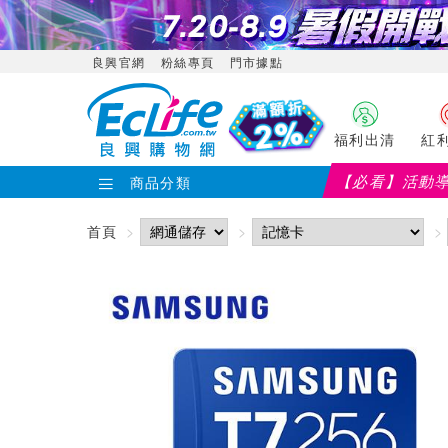
良興官網
粉絲專頁
門市據點
福利出清
紅
【必看】活動
商品分類
首頁