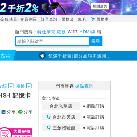
展開廣告
綁定服務員
會員專區
訂單查詢
購物金
紅利
購物車
特仕筆電
羅技
Wifi7
HDMI線
環
境量測
明緯POWER
搜尋
購指南
【PX大通】全館滿千折百(部分品項不適用，滿2千折200...)
靈活多變的分離式設計
TypeC安全電源延長線
日除濕15L，19坪適用
華碩 ROG Falcata 電競鍵盤
WTR-1500C行動無線影音傳輸器
電源百寶袋-你要的這裡通通有
行動電源【BSMI認證專區】
owon電子測量與智能儀器專家
介紹
規格
門市庫存
據點查詢
HS-I 記憶卡
台北地區
台北光華店
網路訂購
分享
分享
電話訂購
台北市民店
電話訂購
三創體驗館