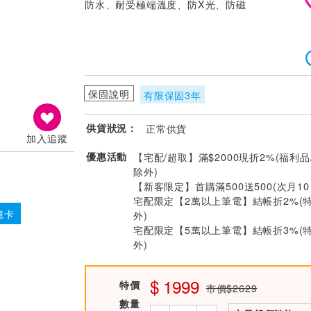
防水、耐受極端溫度、防X光、防磁
保固說明
有限保固3年
供貨狀況：
正常供貨
加入追蹤
優惠活動
【宅配/超取】滿$2000現折2%(福利品
除外)
【新客限定】首購滿500送500(次月1
宅配限定【2萬以上筆電】結帳折2%(
憶卡
外)
宅配限定【5萬以上筆電】結帳折3%(
外)
1999
特價
市價$2629
數量