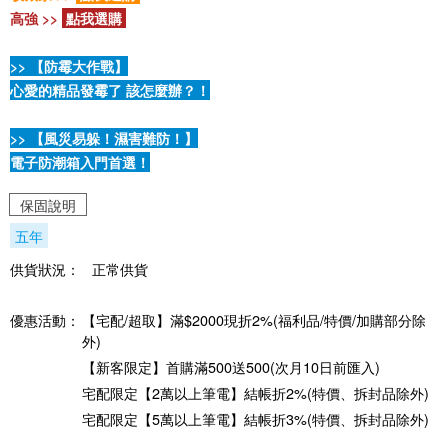
高強 >>
點我選購
>> 【防霉大作戰】
心愛的精品發霉了 該怎麼辦？！
>> 【風災易躲！濕害難防！】
電子防潮箱入門首選！
保固說明
五年
供貨狀況：
正常供貨
優惠活動：
【宅配/超取】滿$2000現折2%(福利品/特價/加購部分除
外)
【新客限定】首購滿500送500(次月10日前匯入)
宅配限定【2萬以上筆電】結帳折2%(特價、拆封品除外)
宅配限定【5萬以上筆電】結帳折3%(特價、拆封品除外)