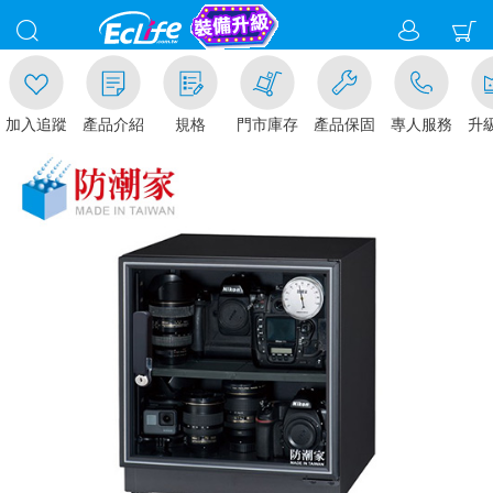
追蹤
產品介紹
規格
門市庫存
產品保固
專人服務
升級金賺