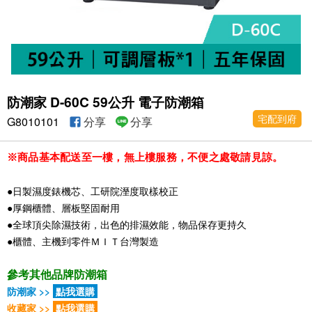
防潮家 D-60C 59公升 電子防潮箱
宅配到府
G8010101
分享
分享
※商品基本配送至一樓，無上樓服務，不便之處敬請見諒。
●日製濕度錶機芯、工研院溼度取樣校正
●厚鋼櫃體、層板堅固耐用
●全球頂尖除濕技術，出色的排濕效能，物品保存更持久
●櫃體、主機到零件ＭＩＴ台灣製造
參考其他品牌防潮箱
防潮家 >>
點我選購
收藏家 >>
點我選購