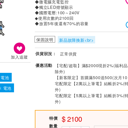
◆微電腦充電監控
◆獨立LED燈號顯示
◆國際電壓:100～240V
◆使用次數約2100回
◆放置5年後還有70%的容量
保固說明
新品故障換新<br>
供貨狀況：
正常供貨
加入追蹤
優惠活動
【宅配/超取】滿$2000現折2%(福利品
除外)
【新客限定】首購滿500送500(次月1
c 電池
宅配限定【2萬以上筆電】結帳折2%(
本 電池
外)
宅配限定【5萬以上筆電】結帳折3%(
外)
2100
特價
數量