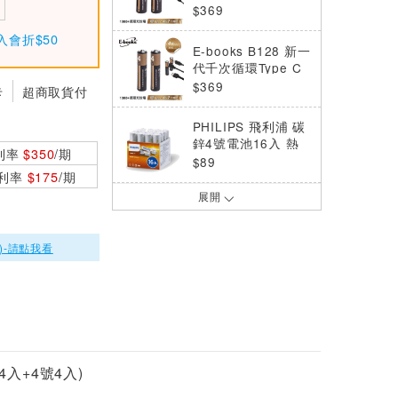
直充3號AA鋰電池雙
$369
入組 贈 一對二充電
入會折$50
線
E-books B128 新一
代千次循環Type C
直充4號AAA鋰電池
$369
卡
超商取貨付
雙入組 贈 一對二充
電線
PHILIPS 飛利浦 碳
鋅4號電池16入 熱
利率
$350
/期
縮 (AAA)
$89
0利率
$175
/期
展開
Panasonic 國際牌
eneloop低自放電充
電電池組 4號800m
$1190
)-請點我看
A*4顆+充電器
日本Panasonic國際
牌eneloop低自放電
充電電池組 (內附3
$1690
號8入
Panasonic 國際牌
4入+4號4入)
eneloop 電池充電
組 K-KJ17MCC4TW
$1500