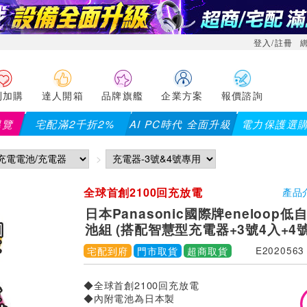
登入/註冊
利加購
達人開箱
品牌旗艦
企業方案
報價諮詢
導覽
宅配滿2千折2%
AI PC時代 全面升級
電力保護選
【P
全球首創2100回充放電
產品
日本Panasonic國際牌eneloop
池組 (搭配智慧型充電器+3號4入+4號
宅配到府
門市取貨
超商取貨
E2020563
◆全球首創2100回充放電
◆內附電池為日本製