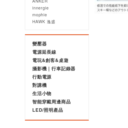
ANKER
innergie
mophie
HAWK 逸盛
變壓器
電源延長線
電玩&創客&桌遊
攝影機｜行車記錄器
行動電源
對講機
生活小物
智能穿戴周邊商品
LED/照明產品