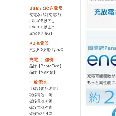
USB / QC充電器
充電器+線(充電站)
2埠USB以下↓
3埠USB以上↑
充電器套餐組
PD充電器
支援PD快充/TypeC
充電 ｜ 備份
品牌【PhotoFast】
品牌【Maktar】
一般電池
【碳鋅電池總覽】
碳鋅電池-1號
碳鋅電池-2號
碳鋅電池-3號
碳鋅電池-4號