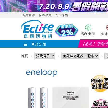
良興官網
粉絲專頁
門市據點
福利出清
紅
【必看】活動
商品分類
首頁