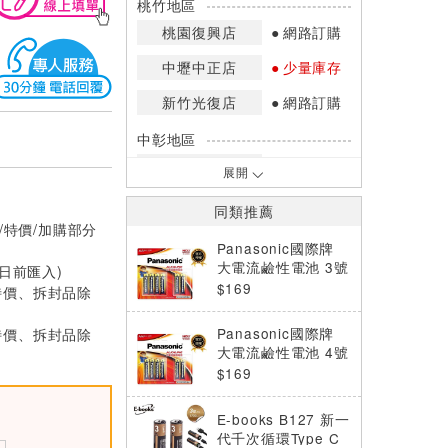
桃竹地區
桃園復興店
網路訂購
中壢中正店
少量庫存
新竹光復店
網路訂購
中彰地區
台中英才店
少量庫存
展開
嘉南地區
同類推薦
/特價/加購部分
高雄中華店
網路訂購
Panasonic國際牌
高雄鳳山店
少量庫存
大電流鹼性電池 3號
0日前匯入)
AA 8+2
$169
特價、拆封品除
*庫存數量：網路訂購(0)、少量庫存
(1~2)、現貨充足(3以上)。
特價、拆封品除
Panasonic國際牌
*門市庫存以店內實際數量為準，可使
大電流鹼性電池 4號
用專人服務或撥打門市電話洽詢。
AAA 8+2
$169
E-books B127 新一
代千次循環Type C