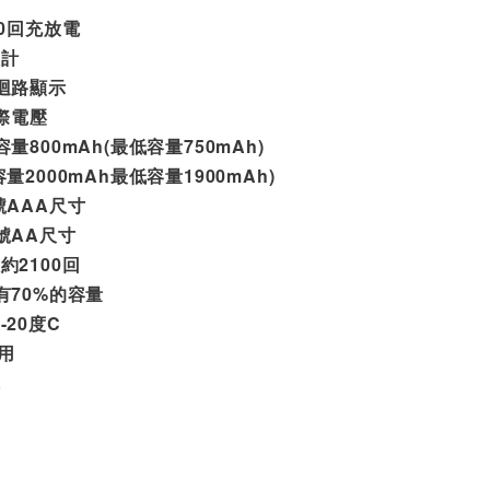
0
回充放電
設計
迴路
顯示
際電壓
容量
800mAh(
最低容量
750mAh)
容量
2000mAh
最低容量
1900mAh)
號
AAA
尺寸
號
AA
尺
寸
數約
2100
回
有
70%
的容量
低
-20
度
C
用
障