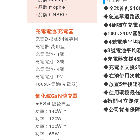
品牌 mophie
◆全球首創
210
品牌 ONPRO
◆
急速單迴路
◆4組
獨立
充電
充電電池/充電器
◆
100~240V
國
充電器-3號&4號專用
◆4號電池
平均
充電器-萬用型
◆3號電池
平均
充電電池- 1號
◆充電器支援
4
充電電池- 3號
◆
充電器支援
3
充電電池- 4號
◆在池
使用次
充電電池- 9V
18650-電池(充電器)
◆
放置
5
年後還
◆
使用環境最
氮化鎵GaN快充器
◆
拆開可立即使
★BSMI認證專區
◆公司貨有保
功率 : 140W ↑
功率 : 120W ↑
功率 : 100W ↑
功率 : 65W ↑