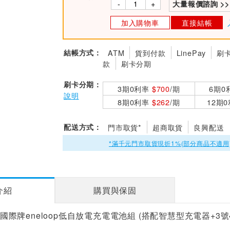
-
+
大量報價諮詢 >>
加入購物車
直接結帳
結帳方式：
ATM
貨到付款
LinePay
刷
款
刷卡分期
刷卡分期：
3期0利率
$700
/期
6期0
說明
8期0利率
$262
/期
12期
配送方式：
門市取貨*
超商取貨
良興配送
*滿千元門市取貨現折1%(部分商品不適用
介紹
購買與保固
ic國際牌eneloop低自放電充電電池組 (搭配智慧型充電器+3號