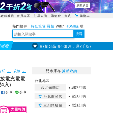
展開廣告
綁定服務員
會員專區
訂單查詢
購物金
紅利
購物車
特仕筆電
羅技
Wifi7
HDMI線
環
境量測
明緯POWER
搜尋
購指南
X大通】全館滿千折百(部分品項不適用，滿2千折200...)
儀錶指
靈活多變的分離式設計
TypeC安全電源延長線
日除濕15L，19坪適用
華碩 ROG Falcata 電競鍵盤
WTR-1500C行動無線影音傳輸器
電源百寶袋-你要的這裡通通有
行動電源【BSMI認證專區】
owon電子測量與智能儀器專家
介紹
規格
門市庫存
據點查詢
低自放電充電電
台北地區
4入)
台北光華店
網路訂購
分享
分享
電話訂購
台北市民店
電話訂購
三創體驗館