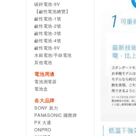
碳鋅電池-9V
【鹼性電池總覽】
鹼性電池-1號
鹼性電池-2號
鹼性電池-3號
鹼性電池-4號
鹼性電池-9V
水銀電池/手錶電池
其他電池
電池周邊
電池測電器
電池盒
各大品牌
SONY 新力
PANASONIC 國際牌
PX 大通
ONPRO