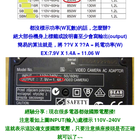
都沒標示功率(W瓦數)的話，怎麼辦?
絕大部份機身上標籤或說明書至少會寫輸出(output)
簡易的算法就是，將 ??V X ??A = 耗電功率(W)
EX:7.9V X 1.4A = 11.06 W
經驗分享 : 現在很多電器都做國際電壓搂!
注意看如上圖INPUT(輸入)處標示 110V~240V
這就表示這設備支援國際電壓，只要注意插座接頭是否正確
就可以了~~