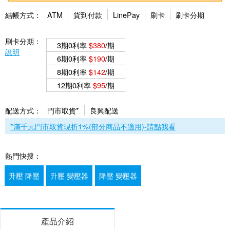
結帳方式：
ATM
貨到付款
LinePay
刷卡
刷卡分期
刷卡分期：
3期0利率
$380
/期
說明
6期0利率
$190
/期
8期0利率
$142
/期
12期0利率
$95
/期
配送方式：
門市取貨*
良興配送
*滿千元門市取貨現折1%(部分商品不適用)-請點我看
熱門快搜：
升壓 降壓
升壓 變壓器
降壓 變壓器
產品介紹