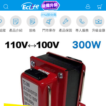
滿千元門市取貨現折1%(部分商品不適用)-請點我看
追蹤
產品介紹
規格
門市庫存
產品保固
專人服務
升級金賺