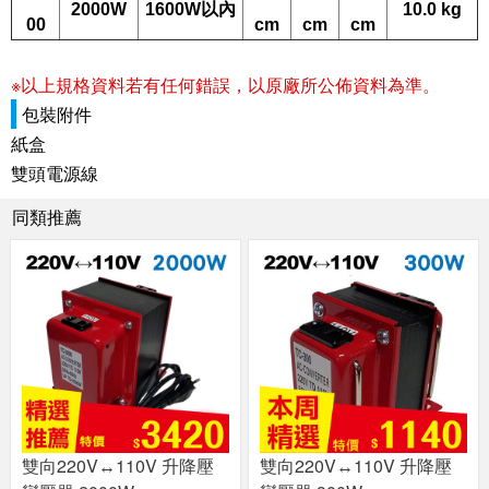
2000W
1600W
以內
10.0 kg
00
cm
cm
cm
※以上規格資料若有任何錯誤，以原廠所公佈資料為準。
包裝附件
紙盒
雙頭電源線
同類推薦
雙向220V↔110V 升降壓
雙向220V↔110V 升降壓