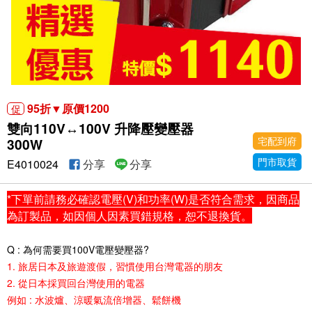
95折▼原價1200
促
雙向110V↔100V 升降壓變壓器
宅配到府
300W
門市取貨
E4010024
分享
分享
*下單前請務必確認電壓(V)和功率(W)是否符合需求，因商品
為訂製品，如因個人因素買錯規格，恕不退換貨。
Q : 為何需要買100V電壓變壓器?
1. 旅居日本及旅遊渡假，習慣使用台灣電器的朋友
2. 從日本採買回台灣使用的電器
例如 : 水波爐、涼暖氣流倍增器、鬆餅機