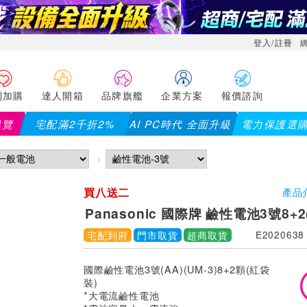
登入/註冊
利加購
達人開箱
品牌旗艦
企業方案
報價諮詢
導覽
宅配滿2千折2%
AI PC時代 全面升級
電力保護選
買八送二
產品
Panasonic 國際牌 鹼性電池3號8+
宅配到府
門市取貨
超商取貨
E2020638
國際鹼性電池3號(AA)(UM-3)8+2顆(紅袋
裝)
*大電流鹼性電池