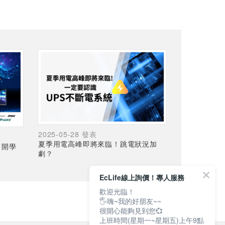
2025-05-28 發表
夏季用電高峰即將來臨！跳電狀況加
，開學
劇？
EcLife線上詢價！專人服務
歡迎光臨！
🖐嗨~我的好朋友~~
很開心能夠見到您💞
上班時間(星期一~星期五)上午9點