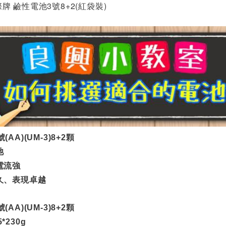
 國際牌 鹼性電池3號8+2(紅袋裝)
AA)(UM-3)8+2顆
池
電流強
久、表現卓越
AA)(UM-3)8+2顆
5*230g