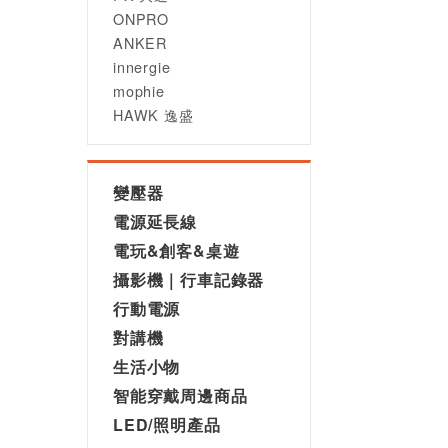
ONPRO
ANKER
innergie
mophie
HAWK 逸盛
變壓器
電源延長線
電玩&創客&桌遊
攝影機｜行車記錄器
行動電源
對講機
生活小物
智能穿戴周邊商品
LED/照明產品