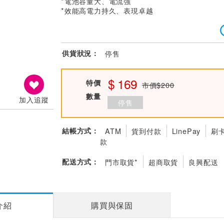
*電池容量大、電流強
*效能高電力持久、表現卓越
供貨狀況：
停售
169
特價
市價$200
數量
加入追蹤
停售
結帳方式：
ATM
貨到付款
LinePay
刷
款
配送方式：
門市取貨*
超商取貨
良興配送
介紹
購買與保固