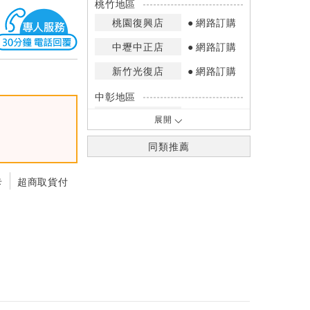
桃竹地區
桃園復興店
網路訂購
中壢中正店
網路訂購
新竹光復店
網路訂購
中彰地區
台中英才店
現貨充足
展開
嘉南地區
同類推薦
高雄中華店
網路訂購
卡
超商取貨付
高雄鳳山店
網路訂購
*庫存數量：網路訂購(0)、少量庫存
(1~2)、現貨充足(3以上)。
*門市庫存以店內實際數量為準，可使
用專人服務或撥打門市電話洽詢。