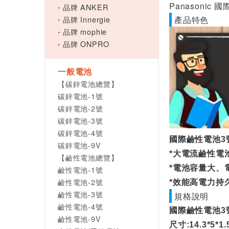
Panasonic
品牌 ANKER
品牌 Innergie
產品特色
品牌 mophie
品牌 ONPRO
一般電池
【碳鋅電池總覽】
碳鋅電池-1號
碳鋅電池-2號
碳鋅電池-3號
碳鋅電池-4號
國際鹼性電池3號(
碳鋅電池-9V
*大電流鹼性電
【鹼性電池總覽】
*電池容量大、
鹼性電池-1號
鹼性電池-2號
*效能高電力持
鹼性電池-3號
規格說明
鹼性電池-4號
國際鹼性電池3號(
鹼性電池-9V
尺寸:14.3*5*1.