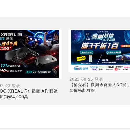
2025-08-25 發表
【搶先看】良興今夏最大3C展
07-02 發表
裝備衝刺攻略！
OG XREAL R1 電競 AR 眼鏡
熱銷破4,000萬