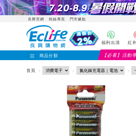
良興官網
粉絲專頁
門市據點
福利出清
紅
【必看】活動
商品分類
首頁