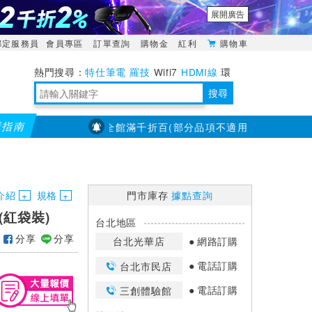
展開廣告
綁定服務員
會員專區
訂單查詢
購物金
紅利
購物車
特仕筆電
羅技
Wifi7
HDMI線
環
境量測
明緯POWER
搜尋
購指南
【PX大通】全館滿千折百(部分品項不適用，滿2千折200...)
靈活多變的分離式設計
TypeC安全電源延長線
日除濕15L，19坪適用
華碩 ROG Falcata 電競鍵盤
WTR-1500C行動無線影音傳輸器
電源百寶袋-你要的這裡通通有
行動電源【BSMI認證專區】
owon電子測量與智能儀器專家
介紹
規格
門市庫存
據點查詢
2(紅袋裝)
台北地區
分享
分享
台北光華店
網路訂購
電話訂購
台北市民店
電話訂購
三創體驗館