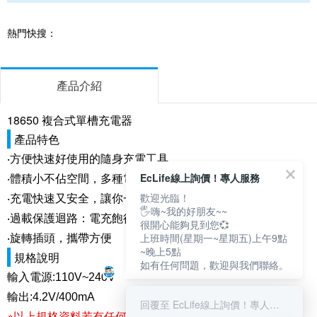
熱門快搜：
產品介紹
18650 複合式單槽充電器
產品特色
‧方便快速好使用的隨身充電工具
EcLife線上詢價！專人服務
‧體積小不佔空間，多種電池可使用
歡迎光臨！
‧充電快速又安全，讓你一個搞定三種電池
🖐嗨~我的好朋友~~
‧過載保護迴路：電充飽後自動停止充電設計
很開心能夠見到您💞
上班時間(星期一~星期五)上午9點
‧旋轉插頭，攜帶方便
~晚上5點
規格說明
如有任何問題，歡迎與我們聯絡。
輸入電源:110V~240V
輸出:4.2V/400mA
回覆至 EcLife線上詢價！專人服務
※以上規格資料若有任何錯誤，以原廠所公佈資料為準。