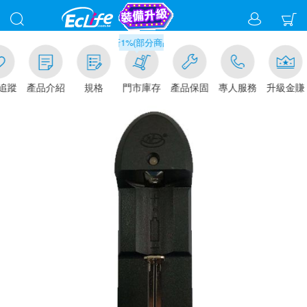
滿千元門市取貨現折1%(部分商品不適用)-請點我看
追蹤
產品介紹
規格
門市庫存
產品保固
專人服務
升級金賺