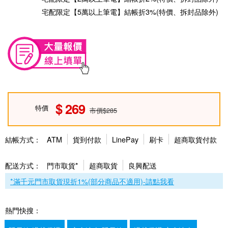
宅配限定【5萬以上筆電】結帳折3%(特價、拆封品除外)
269
特價
市價$285
結帳方式：
ATM
貨到付款
LinePay
刷卡
超商取貨付款
配送方式：
門市取貨*
超商取貨
良興配送
*滿千元門市取貨現折1%(部分商品不適用)-請點我看
熱門快搜：