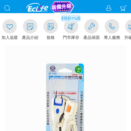
00
滿千元門市取貨現折1%(部分商品不適用)-請點我看
加入追蹤
產品介紹
規格
門市庫存
產品保固
專人服務
升