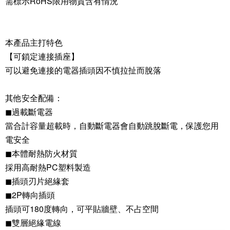
需標示RoHS限用物質含有情況
本產品主打特色
【可鎖定連接插座】
可以避免連接的電器插頭因不慎拉扯而脫落
其他安全配備：
◼過載斷電器
當合計容量超載時，自動斷電器會自動跳脫斷電，保護您用
電安全
◼本體耐熱防火材質
採用高耐熱PC塑料製造
◼插頭刃片絕緣套
◼2P轉向插頭
插頭可180度轉向，可平貼牆壁、不占空間
◼雙層絕緣電線