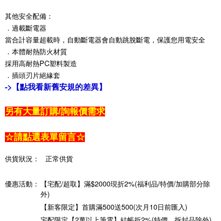
其他安全配備：
．過載斷電器
當合計容量超載時，自動斷電器會自動跳脫斷電，保護您用電安全
．本體耐熱防火材質
採用高耐熱PC塑料製造
．插頭刃片絕緣套
->
【點我看新舊安規的差異】
另有大量訂購/詢報價需求
☆請點選表單留言☆
供貨狀況：
正常供貨
優惠活動：
【宅配/超取】滿$2000現折2%(福利品/特價/加購部分除
外)
【新客限定】首購滿500送500(次月10日前匯入)
宅配限定【2萬以上筆電】結帳折2%(特價、拆封品除外)