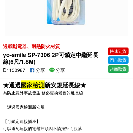
過載斷電器、耐熱防火材質
快速到貨
yo-smile SP-7306 2P可鎖定中繼延長
門市取貨
線(6尺/1.8M)
超商取貨
D1130987
分享
分享
★通過
國家檢測
新安規延長線★
為防止意外事故發生,務必更換老舊的延長線
．通過國家檢測新安規
【可鎖定連接插座】
可以避免連接的電器插頭因不慎拉扯而脫落