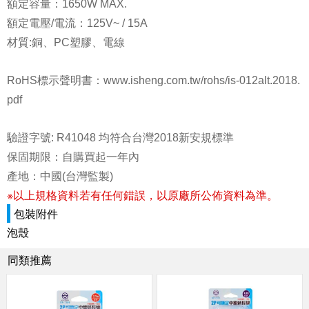
額定容量：1650W MAX.
額定電壓/電流：125V~ / 15A
材質:銅、PC塑膠、電線
RoHS標示聲明書：www.isheng.com.tw/rohs/is-012alt.2018.
pdf
驗證字號: R41048 均符合台灣2018新安規標準
保固期限：自購買起一年內
產地：中國(台灣監製)
※以上規格資料若有任何錯誤，以原廠所公佈資料為準。
包裝附件
泡殼
同類推薦