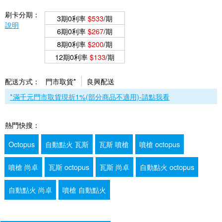
刷卡分期：
3期0利率
$533
/期
說明
6期0利率
$267
/期
8期0利率
$200
/期
12期0利率
$133
/期
配送方式：
門市取貨*
良興配送
*滿千元門市取貨現折1%(部分商品不適用)-請點我看
熱門快搜：
Octopus
自動點火 瓦斯
瓦斯 噴槍
噴槍 octopus
噴槍 尚卓
瓦斯 octopus
瓦斯 尚卓
自動點火 octopus
自動點火 尚卓
噴槍 自動點火