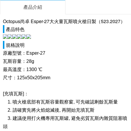
產品介紹
Octopus尚卓 Esper-27大火量瓦斯噴火槍日製（523.2027）
產品特色
規格說明
原廠型號：Esper-27
瓦斯容量：28g
最高溫度：1300 ℃
尺寸：125x50x205mm
[充填瓦斯]：
1. 噴火槍底部有瓦斯容量觀察窗, 可先確認剩餘瓦斯量
2. 請確實先將火焰熄滅後, 再開始充填瓦斯
3. 建議使用打火機專用瓦斯罐, 避免劣質瓦斯內雜質阻塞噴
頭