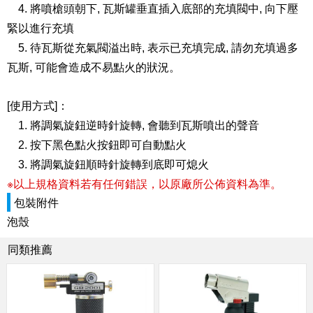
4. 將噴槍頭朝下, 瓦斯罐垂直插入底部的充填閥中, 向下壓
緊以進行充填
5. 待瓦斯從充氣閥溢出時, 表示已充填完成, 請勿充填過多
瓦斯, 可能會造成不易點火的狀況。
[使用方式]：
1. 將調氣旋鈕逆時針旋轉, 會聽到瓦斯噴出的聲音
2. 按下黑色點火按鈕即可自動點火
3. 將調氣旋鈕順時針旋轉到底即可熄火
※以上規格資料若有任何錯誤，以原廠所公佈資料為準。
包裝附件
泡殼
同類推薦