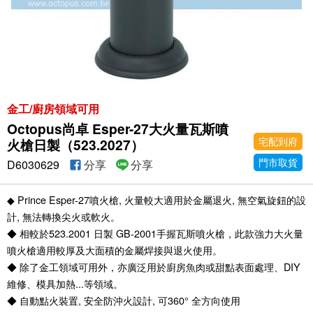
金工/廚房領域可用
Octopus尚卓 Esper-27大火量瓦斯噴
宅配到府
火槍日製（523.2027）
門市取貨
D6030629
分享
分享
◆ Prince Esper-27噴火槍, 火量較大適用於金屬退火, 無空氣旋鈕的設
計, 無法轉換尖火或軟火。
◆ 相較於523.2001 日製 GB-2001手握瓦斯噴火槍，此款強力大火量
噴火槍適用較厚及大面積的金屬焊接與退火使用。
◆ 除了金工領域可用外，亦廣泛用於廚房魚肉或甜點表面處理、DIY
維修、模具加熱...等領域。
◆ 自動點火裝置, 安全防沖火設計, 可360° 全方向使用