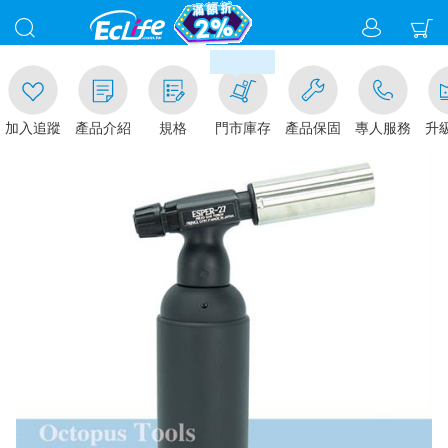
00
滿千元門市取貨現折1%(部分商
加入追蹤
產品介紹
規格
門市庫存
產品保固
專人服務
升