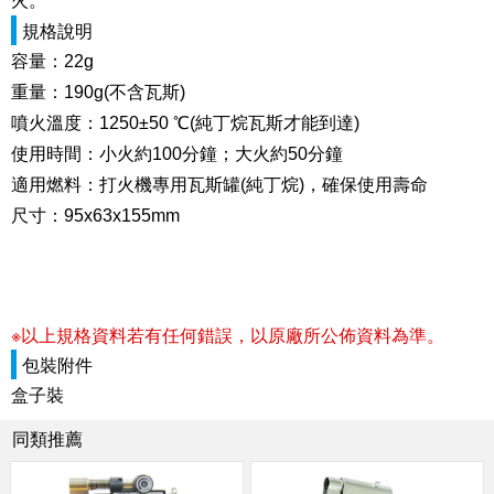
火。
規格說明
容量：22g
重量：190g(不含瓦斯)
噴火溫度：1250±50 ℃(純丁烷瓦斯才能到達)
使用時間：小火約100分鐘；大火約50分鐘
適用燃料：打火機專用瓦斯罐(純丁烷)，確保使用壽命
尺寸：95x63x155mm
※以上規格資料若有任何錯誤，以原廠所公佈資料為準。
包裝附件
盒子裝
同類推薦