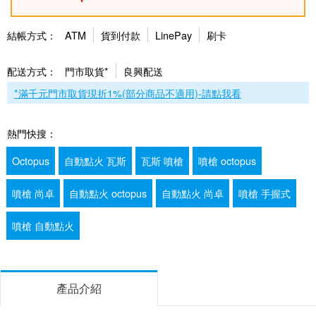
結帳方式：
ATM
貨到付款
LinePay
刷卡
配送方式：
門市取貨*
良興配送
*滿千元門市取貨現折1%(部分商品不適用)-請點我看
熱門快搜：
Octopus
自動點火 瓦斯
瓦斯 噴槍
噴槍 octopus
噴槍 尚卓
自動點火 octopus
自動點火 尚卓
噴槍 手握式
噴槍 自動點火
產品介紹