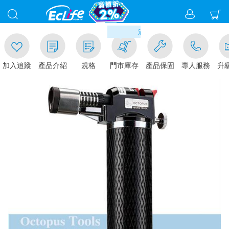
00
滿千元門市取貨現折1%(部分商品
加入追蹤
產品介紹
規格
門市庫存
產品保固
專人服務
升