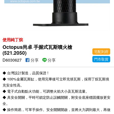
使用純丁烷
Octopus尚卓 手握式瓦斯噴火槍
宅配到府
(521.2050)
門市取貨
D6030627
分享
分享
◆ 台灣設計製造，品質保證 !
◆ 100%金屬瓦斯缸，使用完畢後可立即充填瓦斯，採用丁烷瓦斯填
充安全性高。
◆ 電子式自動點火功能，可調整火焰大小及瓦斯流量。
◆ 具安全開關，平時可鎖定防止誤觸開關，附安全底座穩固擺放更安
全。
◆ 操作簡易，可單手操作。安全開關開啟，並將火力調到最大，再做