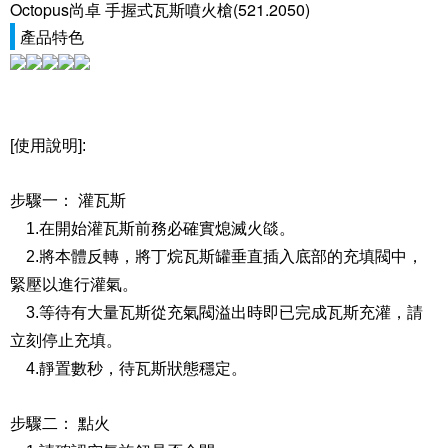
Octopus尚卓 手握式瓦斯噴火槍(521.2050)
產品特色
[使用說明]:
步驟一： 灌瓦斯
1.在開始灌瓦斯前務必確實熄滅火燄。
2.將本體反轉，將丁烷瓦斯罐垂直插入底部的充填閥中，
緊壓以進行灌氣。
3.等待有大量瓦斯從充氣閥溢出時即已完成瓦斯充灌，請
立刻停止充填。
4.靜置數秒，待瓦斯狀態穩定。
步驟二： 點火