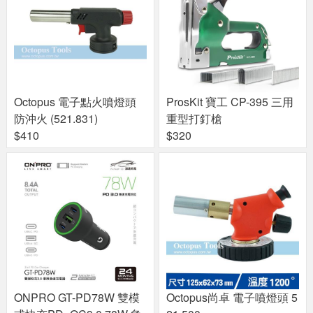
Octopus 電子點火噴燈頭
ProsKit 寶工 CP-395 三用
防沖火 (521.831)
重型打釘槍
$410
$320
ONPRO GT-PD78W 雙模
Octopus尚卓 電子噴燈頭 5