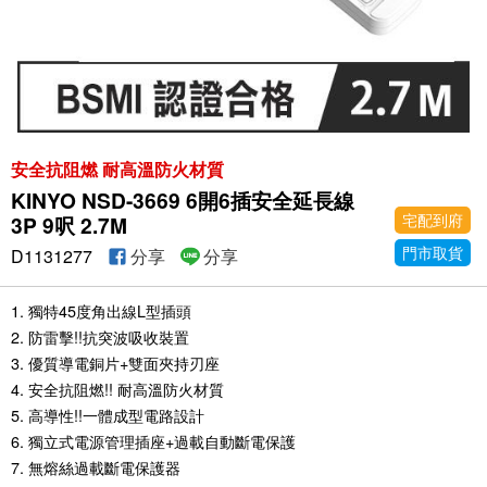
安全抗阻燃 耐高溫防火材質
KINYO NSD-3669 6開6插安全延長線
宅配到府
3P 9呎 2.7M
門市取貨
D1131277
分享
分享
1. 獨特45度角出線L型插頭
2. 防雷擊!!抗突波吸收裝置
3. 優質導電銅片+雙面夾持刃座
4. 安全抗阻燃!! 耐高溫防火材質
5. 高導性!!一體成型電路設計
6. 獨立式電源管理插座+過載自動斷電保護
7. 無熔絲過載斷電保護器