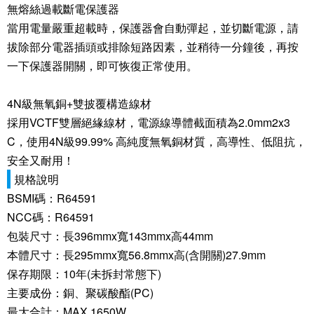
無熔絲過載斷電保護器
當用電量嚴重超載時，保護器會自動彈起，並切斷電源，請
拔除部分電器插頭或排除短路因素，並稍待一分鐘後，再按
一下保護器開關，即可恢復正常使用。
4N級無氧銅+雙披覆構造線材
採用VCTF雙層絕緣線材，電源線導體截面積為2.0mm2x3
C，使用4N級99.99% 高純度無氧銅材質，高導性、低阻抗，
安全又耐用！
規格說明
BSMI碼：R64591
NCC碼：R64591
包裝尺寸：長396mmx寬143mmx高44mm
本體尺寸：長295mmx寬56.8mmx高(含開關)27.9mm
保存期限：10年(未拆封常態下)
主要成份：銅、聚碳酸酯(PC)
最大合計：MAX 1650W