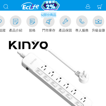
滿千元門市取貨現折1%(部分商品不適用)-請點我看
追蹤
產品介紹
規格
門市庫存
產品保固
專人服務
升級金賺