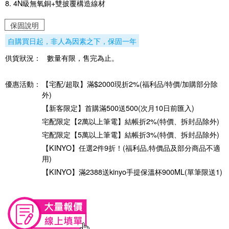
8. 4N級無氧銅+雙披覆構造線材
保固說明
自購買日起，非人為因素之下，保固一年
供貨狀況：
數量有限，售完為止。
優惠活動：
【宅配/超取】滿$2000現折2%(福利品/特價/加購部分除
外)
【新客限定】首購滿500送500(次月10日前匯入)
宅配限定【2萬以上筆電】結帳折2%(特價、拆封品除外)
宅配限定【5萬以上筆電】結帳折3%(特價、拆封品除外)
【KINYO】任選2件9折！(福利品,特價品及部分商品不適
用)
【KINYO】滿2388送kinyo手提保溫杯900ML(單筆限送1)