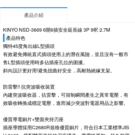
產品介紹
KINYO NSD-3669 6開6插安全延長線 3P 9呎 2.7M
產品特色
獨特45度角出線L型插頭
有效避免傳統直式插頭使用上的潛在風險，並且沒有一般市
售L型插頭使用時多佔插座孔位的困擾。
斜向設計更好用!避免扭曲好安全，高耐熱絕緣支架。
防雷擊!! 抗突波吸收裝置
內建突波吸收器，抗雷擊，可箝制瞬間產生之異常電壓，有
效吸收轉換成穩定電壓，進而減少突波對電器用品之影響。
優質導電銅片+雙面夾持刃座
插座導體採用C2680R規格優質銅片，符合日本工業標準JIS