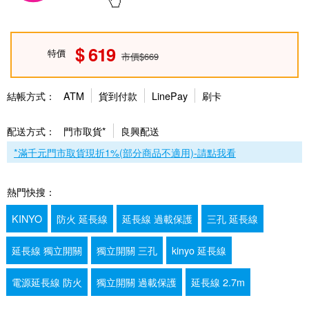
619
特價
市價$669
結帳方式：
ATM
貨到付款
LinePay
刷卡
配送方式：
門市取貨*
良興配送
*滿千元門市取貨現折1%(部分商品不適用)-請點我看
熱門快搜：
KINYO
防火 延長線
延長線 過載保護
三孔 延長線
延長線 獨立開關
獨立開關 三孔
kinyo 延長線
電源延長線 防火
獨立開關 過載保護
延長線 2.7m