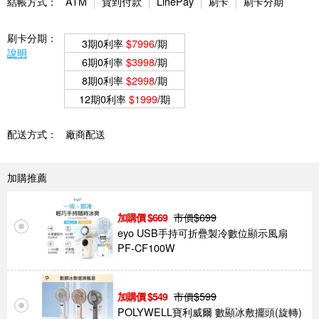
結帳方式：
ATM
貨到付款
LinePay
刷卡
刷卡分期
刷卡分期：
3期0利率
$7996
/期
說明
6期0利率
$3998
/期
8期0利率
$2998
/期
12期0利率
$1999
/期
配送方式：
廠商配送
加購推薦
市價$
699
669
eyo USB手持可折疊製冷數位顯示風扇
PF-CF100W
市價$
599
549
POLYWELL寶利威爾 數顯冰敷擺頭(旋轉)