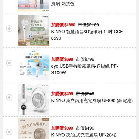
風扇-奶茶色
市價$
2180
1880
KINYO 智慧語音3D循環扇 11吋 CCF-
8590
市價$
799
699
eyo USB手持噴霧風扇-送掛繩 PF-
S100W
市價$
549
499
KINYO 桌立兩用充電風扇 UF890 (鋰電池)
市價$
499
399
KINYO 夾/立式充電風扇 UF-2642