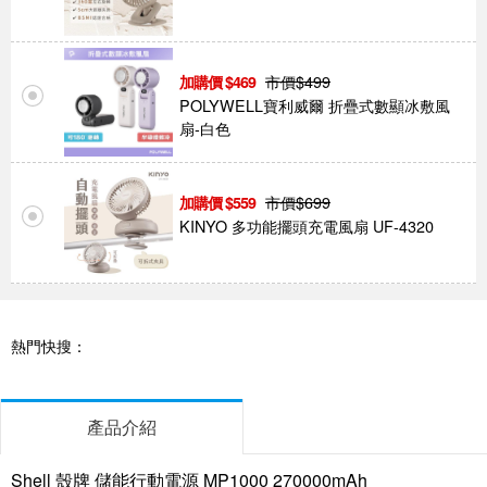
市價$
499
469
POLYWELL寶利威爾 折疊式數顯冰敷風
扇-白色
市價$
699
559
KINYO 多功能擺頭充電風扇 UF-4320
熱門快搜：
產品介紹
Shell 殼牌 儲能行動電源 MP1000 270000mAh