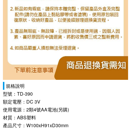
規格說明
型號：TD-390
額定電壓：DC 3V
使用電源：2顆4號AA電池(另購)
材質：ABS塑料
產品尺寸：W100xH91xD30mm