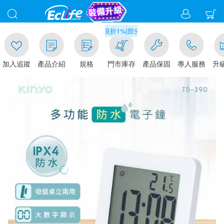
滿千元門市取貨現折1%(部分商品不適用)-請點我看
追蹤
產品介紹
規格
門市庫存
產品保固
專人服務
升級金賺