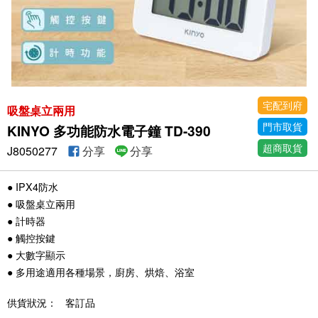
宅配到府
吸盤桌立兩用
門市取貨
KINYO 多功能防水電子鐘 TD-390
超商取貨
J8050277
分享
分享
● IPX4防水
● 吸盤桌立兩用
● 計時器
● 觸控按鍵
● 大數字顯示
● 多用途適用各種場景，廚房、烘焙、浴室
供貨狀況：
客訂品