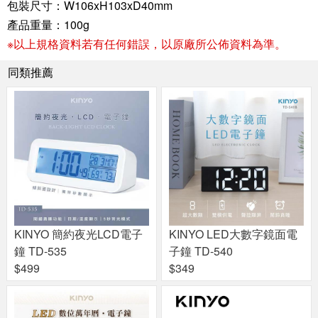
包裝尺寸：W106xH103xD40mm
產品重量：100g
※以上規格資料若有任何錯誤，以原廠所公佈資料為準。
同類推薦
KINYO 簡約夜光LCD電子
KINYO LED大數字鏡面電
鐘 TD-535
子鐘 TD-540
$499
$349