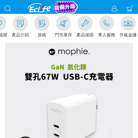
追蹤
產品介紹
規格
門市庫存
產品保固
專人服務
升級金賺