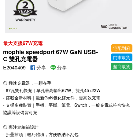
最大支援67W充電
宅配到府
mophie speedport 67W GaN USB-
門市取貨
C 雙孔充電器
超商取貨
E2040409
分享
分享
◎ 極速充電器，一顆在手
- 67瓦雙孔快充｜單孔最高輸出67W、雙孔45+22W
- 搭載全新材料｜最新GaN氮化鎵元件，更高效充電
- 支援多種裝置｜手機、平版、筆電、Switch，一般充電或符合快充
協議等設備皆可充
◎ 專注於細節設計
- 折疊插頭｜輕巧體積，方便收納不刮包