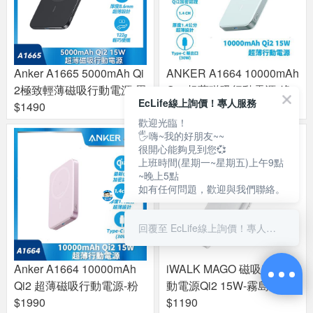
Anker A1665 5000mAh Qi
ANKER A1664 10000mAh
2極致輕薄磁吸行動電源-黑
Qi2 超薄磁吸行動電源-綠
EcLife線上詢價！專人服務
$1490
$1990
歡迎光臨！
🖐嗨~我的好朋友~~
很開心能夠見到您💞
上班時間(星期一~星期五)上午9點
~晚上5點
如有任何問題，歡迎與我們聯絡。
回覆至 EcLife線上詢價！專人服務
Anker A1664 10000mAh
iWALK MAGO 磁吸帶線行
Qi2 超薄磁吸行動電源-粉
動電源Qi2 15W-霧島白
$1990
$1190