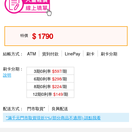
1790
特價
結帳方式：
ATM
貨到付款
LinePay
刷卡
刷卡分期
刷卡分期：
3期0利率
$597
/期
說明
6期0利率
$298
/期
8期0利率
$224
/期
12期0利率
$149
/期
配送方式：
門市取貨*
良興配送
*滿千元門市取貨現折1%(部分商品不適用)-請點我看