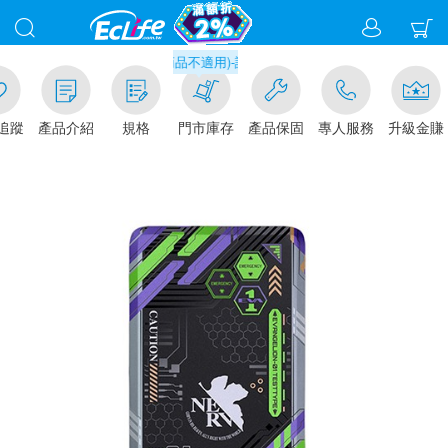
元門市取貨現折1%(部分商品不適用)-請點我看
追蹤
產品介紹
規格
門市庫存
產品保固
專人服務
升級金賺