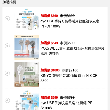
加購推薦
市價$
699
669
eyo USB手持可折疊製冷數位顯示風扇
PF-CF100W
市價$
599
549
POLYWELL寶利威爾 數顯冰敷擺頭(旋轉)
風扇-奶茶色
市價$
2180
1880
KINYO 智慧語音3D循環扇 11吋 CCF-
8590
市價$
799
699
eyo USB手持噴霧風扇-送掛繩 PF-
S100W