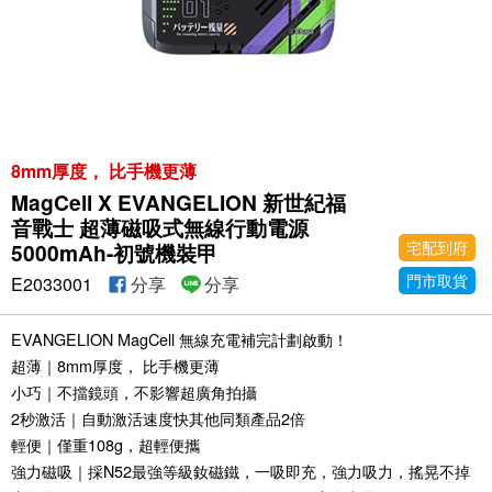
8mm厚度， 比手機更薄
MagCell X EVANGELION 新世紀福
音戰士 超薄磁吸式無線行動電源
宅配到府
5000mAh-初號機裝甲
門市取貨
E2033001
分享
分享
EVANGELION MagCell 無線充電補完計劃啟動！
超薄｜8mm厚度， 比手機更薄
小巧｜不擋鏡頭，不影響超廣角拍攝
2秒激活｜自動激活速度快其他同類產品2倍
輕便｜僅重108g，超輕便攜
強力磁吸｜採N52最強等級釹磁鐵，一吸即充，強力吸力，搖晃不掉