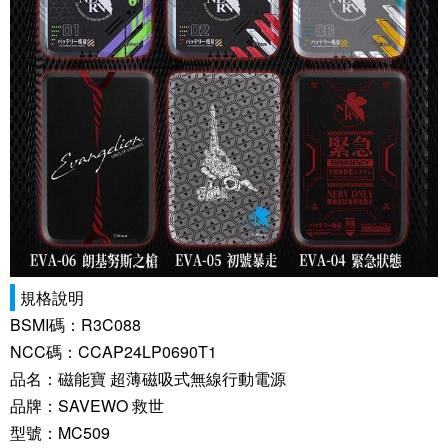
規格說明
BSMI碼：R3C088
NCC碼：CCAP24LP0690T1
品名：磁能寶 超薄磁吸式無線行動電源
品牌：SAVEWO 救世
型號：MC509