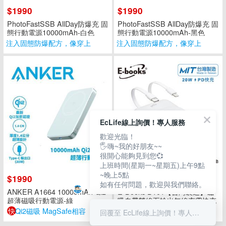
$1990
$1990
PhotoFastSSB AllDay防爆充 固
PhotoFastSSB AllDay防爆充 固
態行動電源10000mAh-白色
態行動電源10000mAh-黑色
注入固態防爆配方，像穿上
注入固態防爆配方，像穿上
穩固防護衣
穩固防護衣
EcLife線上詢價！專人服務
歡迎光臨！
🖐嗨~我的好朋友~~
很開心能夠見到您💞
上班時間(星期一~星期五)上午9點
~晚上5點
$1990
$1490
如有任何問題，歡迎與我們聯絡。
ANKER A1664 10000mAh Qi2
E-Books B101【台灣製造】磁
超薄磁吸行動電源-綠
吸自帶雙線五輸出無線充電快充
行動電源-白
快
Qi2磁吸 MagSafe相容
台灣製造 通過台灣BSMI認證
回覆至 EcLife線上詢價！專人服務