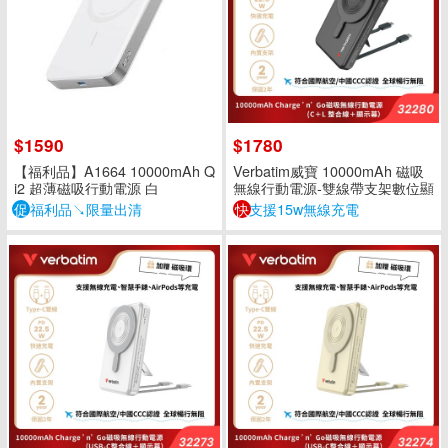
$1590
$1780
【福利品】A1664 10000mAh Q
Verbatim威寶 10000mAh 磁吸
i2 超薄磁吸行動電源 白
無線行動電源-雙線帶支架數位顯
示-黑色(C+L)
促
福利品↘限量出清
快
支援15w無線充電