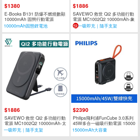
$1380
$1886
E-Books B131 防爆不燃燒數顯
SAVEWO 救世 Qi2 多功能行動
10000mAh 固態行動電源
電源 MC1002Q2 10000mAh-象
牙金
10000mAh固態鋰電池
快
一吸即充｜隨手支架
$1886
$2390
SAVEWO 救世 Qi2 多功能行動
Philips飛利浦FunCube 3.0系列
電源 MC1002Q2 10000mAh-太
45W多合一磁吸行動電源 15000
空黑
mAh DLP4351C-百搭黑
一吸即充｜隨手支架
15000mAh大容量