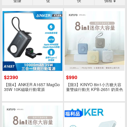
金賺
促
快
價格
$2390
$990
【限4】ANKER A1657 MagGo
【限3】KINYO 8in1小方糖大容
35W 10K磁吸行動電源
量雙線行動充 KPB-2651 奶茶色