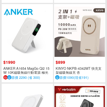
$1990
$899
ANKER A1654 MagGo Qi2 15
KINYO NKPB-4342MT 快充支
W 10K磁吸無線行動電源 極光
架磁吸無線充 杏
白
快
促
原價 2290 (省 300)
促
原價1090(現省191)