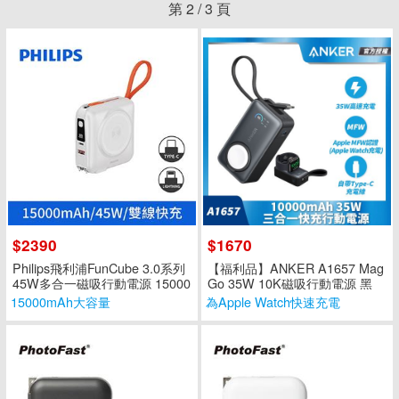
第
2
/
3
頁
$2390
$1670
Philips飛利浦FunCube 3.0系列
【福利品】ANKER A1657 Mag
45W多合一磁吸行動電源 15000
Go 35W 10K磁吸行動電源 黑
mAh DLP4351C-完美白
15000mAh大容量
為Apple Watch快速充電