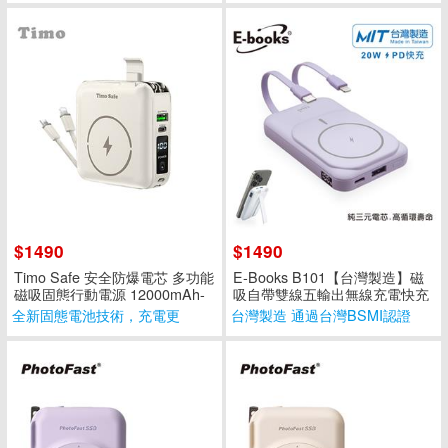
$1490
$1490
Timo Safe 安全防爆電芯 多功能
E-Books B101【台灣製造】磁
磁吸固態行動電源 12000mAh-
吸自帶雙線五輸出無線充電快充
燕麥杏
行動電源-紫
全新固態電池技術，充電更
台灣製造 通過台灣BSMI認證
安心