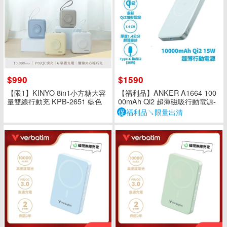
$990
$1590
【限1】KINYO 8in1小方糖大容
【福利品】ANKER A1664 100
量雙線行動充 KPB-2651 藍色
00mAh Qi2 超薄磁吸行動電源-
綠
促
福利品↘限量出清