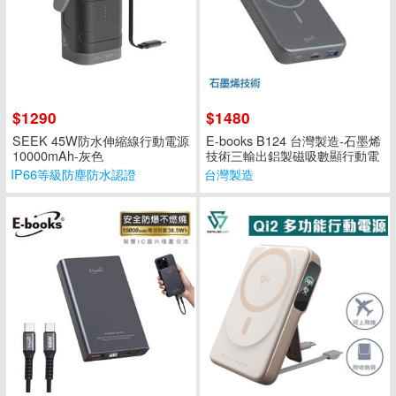
$1290
$1480
SEEK 45W防水伸縮線行動電源
E-books B124 台灣製造-石墨烯
10000mAh-灰色
技術三輸出鋁製磁吸數顯行動電
源
IP66等級防塵防水認證
台灣製造