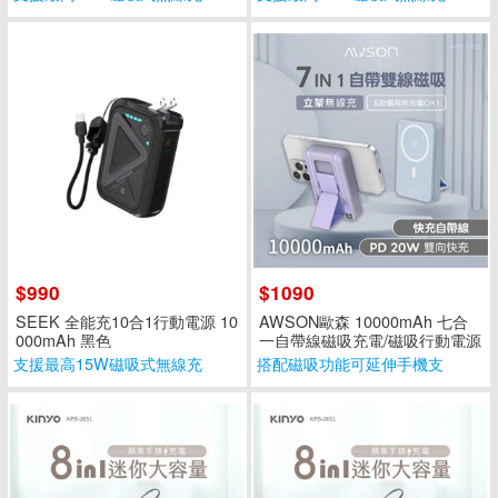
$990
$1090
SEEK 全能充10合1行動電源 10
AWSON歐森 10000mAh 七合
000mAh 黑色
一自帶線磁吸充電/磁吸行動電源
AWP-5733 藍色
支援最高15W磁吸式無線充
搭配磁吸功能可延伸手機支
架