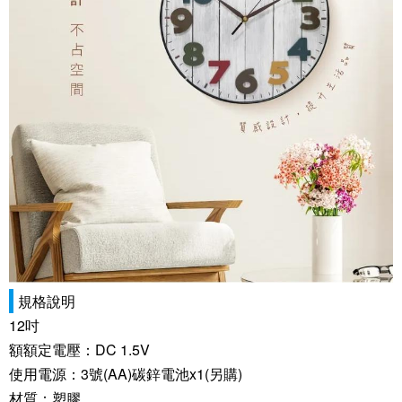
規格說明
12吋
額額定電壓：DC 1.5V
使用電源：3號(AA)碳鋅電池x1(另購)
材質：塑膠