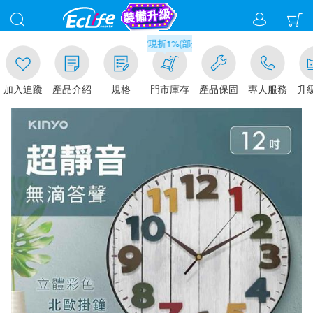
滿千元門市取貨現折1%(部分商品不適用)-請點我看
入追蹤
產品介紹
規格
門市庫存
產品保固
專人服務
升級金