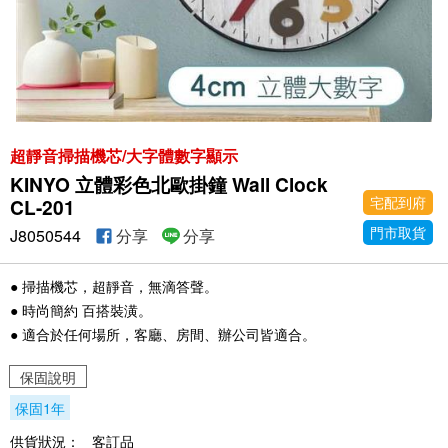
超靜音掃描機芯/大字體數字顯示
KINYO 立體彩色北歐掛鐘 Wall Clock
宅配到府
CL-201
門市取貨
J8050544
分享
分享
● 掃描機芯，超靜音，無滴答聲。
● 時尚簡約 百搭裝潢。
● 適合於任何場所，客廳、房間、辦公司皆適合。
保固說明
保固1年
供貨狀況：
客訂品