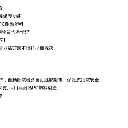
線
載保護功能
PC耐熱塑料
限用物質含有情況
座】
電器插頭因不慎拉扯而脫落
時，自動斷電器會自動跳脫斷電，保護您用電安全
材質,
採用高耐熱PC塑料製造
套