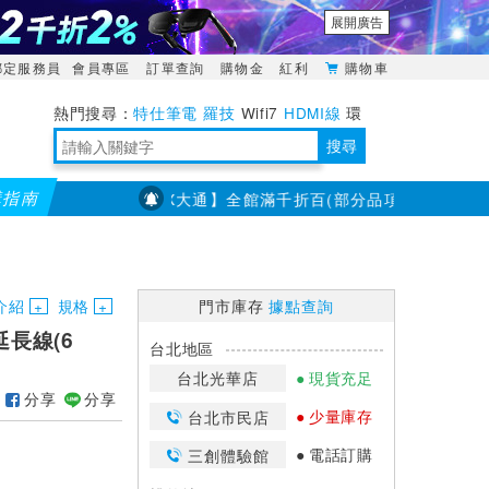
展開廣告
綁定服務員
會員專區
訂單查詢
購物金
紅利
購物車
特仕筆電
羅技
Wifi7
HDMI線
環
境量測
明緯POWER
搜尋
購指南
【PX大通】全館滿千折百(部分品項不適用，滿2千折200
靈活多變的分離式設計
TypeC安全電源延長線
日除濕15L，19坪適用
華碩 ROG Falcata 電競鍵盤
WTR-1500C行動無線影音傳輸器
電源百寶袋-你要的這裡通通有
行動電源【BSMI認證專區】
owon電子測量與智能儀器專家
介紹
規格
門市庫存
據點查詢
繼延長線(6
台北地區
台北光華店
現貨充足
分享
分享
少量庫存
台北市民店
電話訂購
三創體驗館