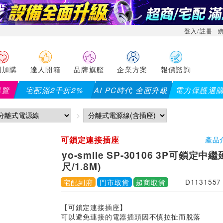
登入/註冊
利加購
達人開箱
品牌旗艦
企業方案
報價諮詢
導覽
宅配滿2千折2%
AI PC時代 全面升級
電力保護選
可鎖定連接插座
產品
yo-smile SP-30106 3P可鎖定中
尺/1.8M)
宅配到府
門市取貨
超商取貨
D1131557
【可鎖定連接插座】
可以避免連接的電器插頭因不慎拉扯而脫落