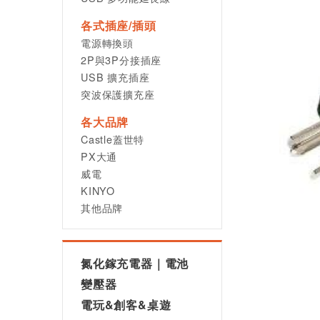
各式插座/插頭
電源轉換頭
2P與3P分接插座
USB 擴充插座
突波保護擴充座
各大品牌
Castle蓋世特
PX大通
威電
KINYO
其他品牌
氮化鎵充電器｜電池
變壓器
電玩&創客&桌遊