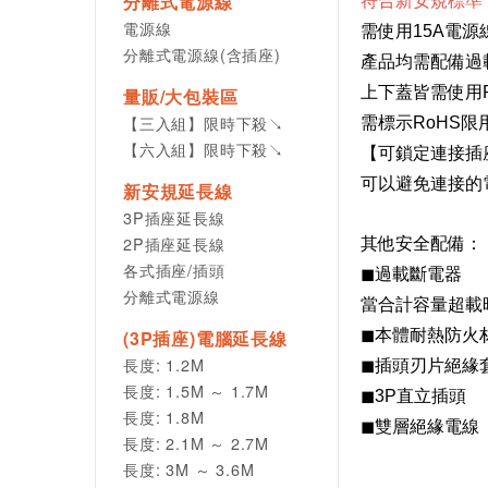
分離式電源線
符合新安規標準
電源線
需使用15A電源
分離式電源線(含插座)
產品均需配備過
上下蓋皆需使用
量販/大包裝區
【三入組】限時下殺↘
需標示RoHS
【六入組】限時下殺↘
【可鎖定連接插
可以避免連接的
新安規延長線
3P插座延長線
2P插座延長線
其他安全配備：
各式插座/插頭
◼過載斷電器
分離式電源線
當合計容量超載
(3P插座)電腦延長線
◼本體耐熱防火
長度: 1.2M
◼插頭刃片絕緣
長度: 1.5M ～ 1.7M
◼3P直立插頭
長度: 1.8M
◼雙層絕緣電線
長度: 2.1M ～ 2.7M
長度: 3M ～ 3.6M