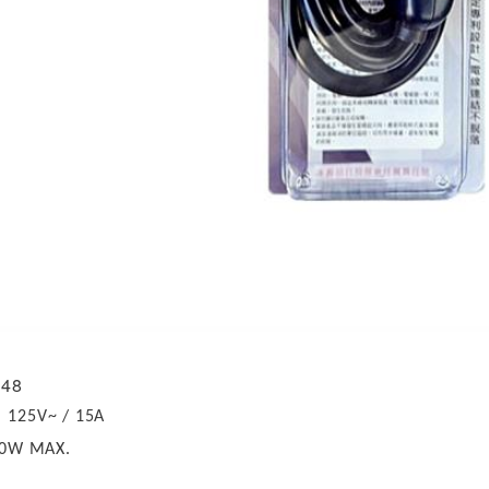
48
：
125V~ / 15A
50W MAX.