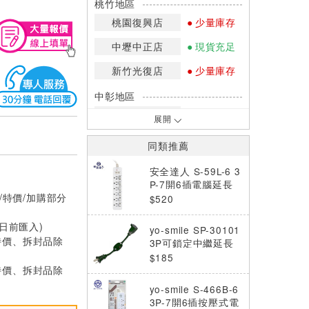
桃竹地區
桃園復興店
少量庫存
中壢中正店
現貨充足
新竹光復店
少量庫存
中彰地區
台中英才店
現貨充足
展開
嘉南地區
同類推薦
高雄中華店
網路訂購
安全達人 S-59L-6 3
高雄鳳山店
少量庫存
P-7開6插電腦延長
/特價/加購部分
線1.8M (6尺)
$520
*庫存數量：網路訂購(0)、少量庫存
(1~2)、現貨充足(3以上)。
0日前匯入)
yo-smile SP-30101
*門市庫存以店內實際數量為準，可使
特價、拆封品除
3P可鎖定中繼延長
用專人服務或撥打門市電話洽詢。
線0.3M(1尺)
$185
特價、拆封品除
yo-smile S-466B-6
3P-7開6插按壓式電