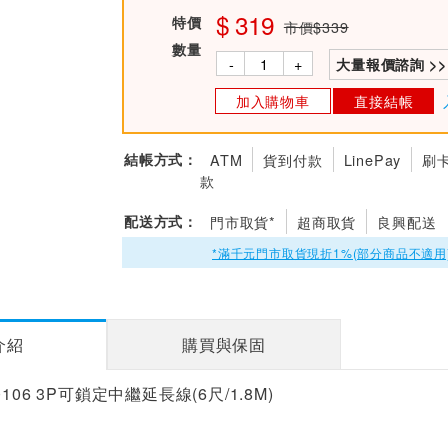
319
特價
市價$339
數量
-
+
大量報價諮詢 >>
加入購物車
直接結帳
結帳方式：
ATM
貨到付款
LinePay
刷
款
配送方式：
門市取貨*
超商取貨
良興配送
*滿千元門市取貨現折1%(部分商品不適用
介紹
購買與保固
-30106 3P可鎖定中繼延長線(6尺/1.8M)