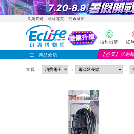
良興官網
粉絲專頁
門市據點
福利出清
紅
【必看】活動
商品分類
首頁