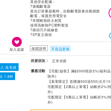
其他安全配備：
?過載斷電器
當合計容量超載時，自動斷電器會自動跳脫
斷電，保護您用電安全
?本體耐熱防火材質
採用高耐熱PC塑料製造
?插頭刃片絕緣套
?3P直立插頭
保固說明
不良品更換
加入追蹤
供貨狀況：
正常供貨
人 延長線
優惠活動
【宅配/超取】滿$2000現折2%(福利品
除外)
火 1.8M
【新客限定】首購滿500送500(次月1
宅配限定【2萬以上筆電】結帳折2%(
外)
宅配限定【5萬以上筆電】結帳折3%(
外)