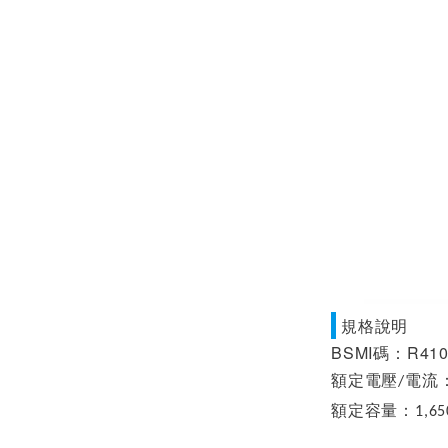
規格說明
BSMI碼：R410
額定電壓
/
電流
額定容量：
1,6