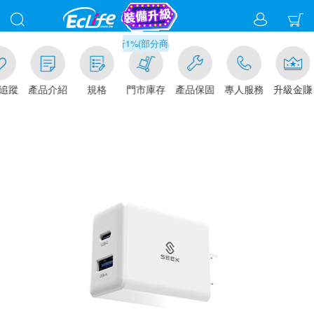
滿千元門市取貨現折1%(部分商品不適用)-請點我看
追蹤
產品介紹
規格
門市庫存
產品保固
專人服務
升級金賺