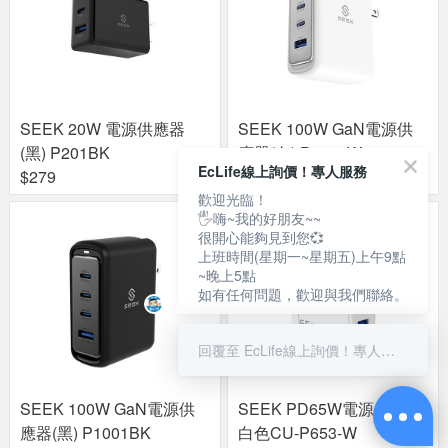
SEEK 20W 電源供應器
SEEK 100W GaN電源供
(黑) P201BK
應器(白) P1001W
EcLife線上詢價！專人服務
$279
$990
歡迎光臨！
🖐嗨~我的好朋友~~
很開心能夠見到您💞
上班時間(星期一~星期五)上午9點
~晚上5點
如有任何問題，歡迎與我們聯絡。
回覆至 EcLife線上詢價！專人服務
SEEK 100W GaN電源供
SEEK PD65W電源供應器
應器(黑) P1001BK
白色CU-P653-W