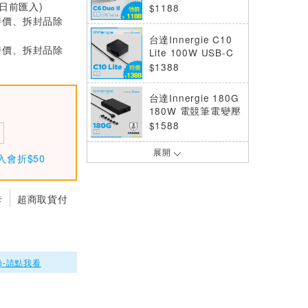
0日前匯入)
版】67W USB-C充
$1188
電器｜支援PD/QC
特價、拆封品除
快充
台達Innergie C10
特價、拆封品除
Lite 100W USB-C
筆電變壓/充電器
$1388
台達Innergie 180G
180W 電競筆電變壓
器/充電器
$1588
展開
台達Innergie C14
入會折$50
Lite 140W USB-C
專業筆電充電器
$1490
卡
超商取貨付
台達Innergie 馬年2
026禮盒
$1990
)-請點我看
台達Innergie C3 D
uo【摺疊版】30W
USB-C 雙孔萬用充
$990