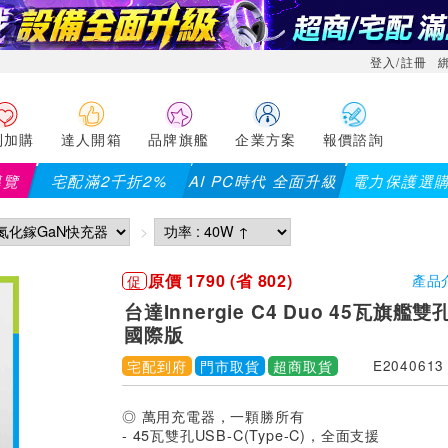
登入/註冊
利加購
達人開箱
品牌旗艦
企業方案
報價諮詢
導覽
宅配滿2千折2%
AI PC時代 全面升級
電力保護選
原價 1790 (省 802)
促
產品
台達Innergie C4 Duo 45瓦旗
國際版
宅配到府
門市取貨
超商取貨
E2040613
◎ 萬用充電器，一顆勝所有
- 45瓦雙孔USB-C(Type-C)，全面支援