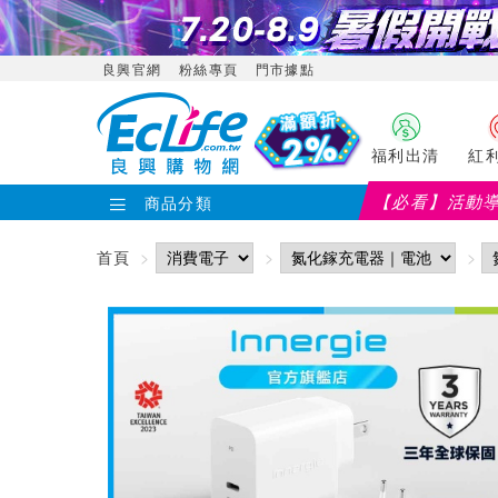
良興官網
粉絲專頁
門市據點
福利出清
紅
【必看】活動
商品分類
首頁