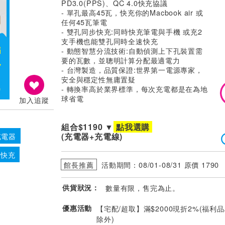
PD3.0(PPS)、QC 4.0快充協議
- 單孔最高45瓦，快充你的Macbook air 或
任何45瓦筆電
- 雙孔同步快充:同時快充筆電與手機 或充2
支手機也能雙孔同時全速快充
- 動態智慧分流技術:自動偵測上下孔裝置需
要的瓦數，並聰明計算分配最適電力
- 台灣製造，品質保證:世界第一電源專家，
安全與穩定性無庸置疑
- 轉換率高於業界標準，每次充電都是在為地
球省電
加入追蹤
組合$1190 ▼
點我選購
(充電器+充電線)
充電器
 快充
館長推薦
活動期間：08/01-08/31 原價 1790
供貨狀況：
數量有限，售完為止。
優惠活動
【宅配/超取】滿$2000現折2%(福利品
除外)