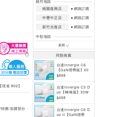
桃竹地區
桃園復興店
網路訂購
中壢中正店
網路訂購
新竹光復店
網路訂購
中彰地區
台中英才店
網路訂購
展開
嘉南地區
同類推薦
高雄中華店
網路訂購
台達Innergie C6
高雄鳳山店
網路訂購
【GaN摺疊版】60
W USB-C 萬用充電
$888
*庫存數量：網路訂購(0)、少量庫存
器(無附線) 60瓦
(1~2)、現貨充足(3以上)。
 【現省 802】
台達Innergie C3 D
*門市庫存以店內實際數量為準，可使
uo【轉換版】30W
用專人服務或撥打門市電話洽詢。
USB-C 雙孔萬用充
$488
電器｜支援PD/QC
快充
/特價/加購部分
台達Innergie C6 D
uo II【GaN摺疊