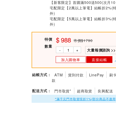
【新客限定】首購滿500送500(次月1
宅配限定【2萬以上筆電】結帳折2%(
外)
宅配限定【5萬以上筆電】結帳折3%(
外)
988
特價
市價$1790
數量
-
+
大量報價諮詢 >>
加入購物車
直接結帳
結帳方式：
ATM
貨到付款
LinePay
刷
款
配送方式：
門市取貨*
超商取貨
良興配送
*滿千元門市取貨現折1%(部分商品不適用