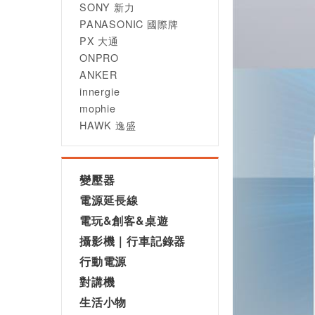
SONY 新力
PANASONIC 國際牌
PX 大通
ONPRO
ANKER
innergie
mophie
HAWK 逸盛
變壓器
電源延長線
電玩&創客&桌遊
攝影機｜行車記錄器
行動電源
對講機
生活小物