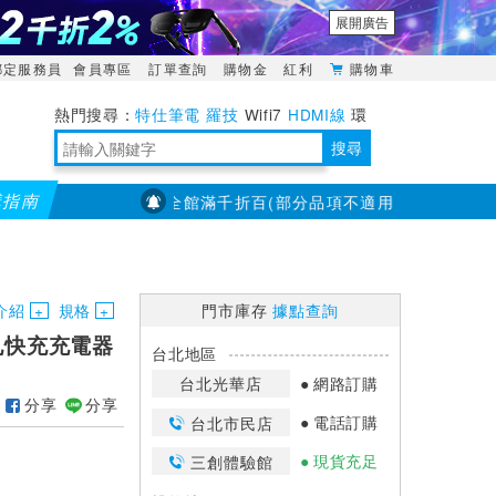
展開廣告
綁定服務員
會員專區
訂單查詢
購物金
紅利
購物車
特仕筆電
羅技
Wifi7
HDMI線
環
境量測
明緯POWER
搜尋
購指南
【PX大通】全館滿千折百(部分品項不適用，滿2千折200...)
靈活多變的分離式設計
TypeC安全電源延長線
日除濕15L，19坪適用
華碩 ROG Falcata 電競鍵盤
WTR-1500C行動無線影音傳輸器
電源百寶袋-你要的這裡通通有
行動電源【BSMI認證專區】
owon電子測量與智能儀器專家
介紹
規格
門市庫存
據點查詢
艦雙孔快充充電器
台北地區
台北光華店
網路訂購
分享
分享
電話訂購
台北市民店
現貨充足
三創體驗館