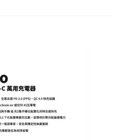
電器｜支援PD/QC
快充
台達Innergie WTP
K 世界旅行插頭組
萬國轉接
$488
ANKER A2674 336
GaN氮化鎵 67W 急
速充電器 礦石黑
$990