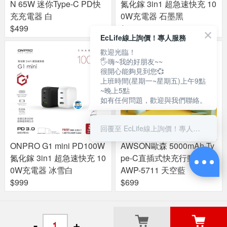
N 65W 迷你Type-C PD快
氮化鎵 3in1 超急速快充 10
充充電器 白
0W充電器 石墨黑
$499
$999
EcLife線上詢價！專人服務
歡迎光臨！
🖐嗨~我的好朋友~~
很開心能夠見到您💞
上班時間(星期一~星期五)上午9點
~晚上5點
如有任何問題，歡迎與我們聯絡。
回覆至 EcLife線上詢價！專人服務
ONPRO G1 mini PD100W
AWSON歐森 5000mAh Ty
氮化鎵 3in1 超急速快充 10
pe-C直插式快充行動電源
0W充電器 冰雪白
AWP-5711 天空藍
$999
$699
關於良興
粉絲專頁
門市據點
-
+