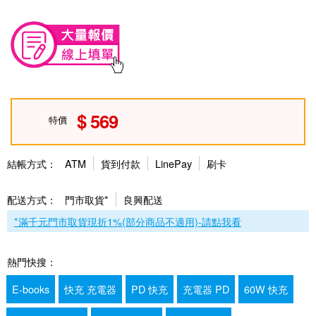
569
特價
結帳方式：
ATM
貨到付款
LinePay
刷卡
配送方式：
門市取貨*
良興配送
*滿千元門市取貨現折1%(部分商品不適用)-請點我看
熱門快搜：
E-books
快充 充電器
PD 快充
充電器 PD
60W 快充