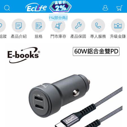
滿千元門市取貨現折1%(部分商品不適用)-請點我看
追蹤
產品介紹
規格
門市庫存
產品保固
專人服務
升級金賺