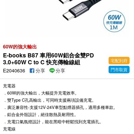
60W的強大輸出
E-books B87 車用60W鋁合金雙PD
宅配到府
3.0+60W C to C 快充傳輸線組
門市取貨
E2040636
分享
分享
充電器
．60W的強大輸出，大幅提升充電效率。
．雙Type C孔高輸出，可同時支援兩項設備充電。
．廣泛兼容性-支援12V-24V車型點煙器插孔，適用多種車款。
．鋁合金外殼設計，絕佳散熱及耐用性。
．充電口氣氛燈設計，能在黑暗中輕鬆找到充電插孔。
充電線