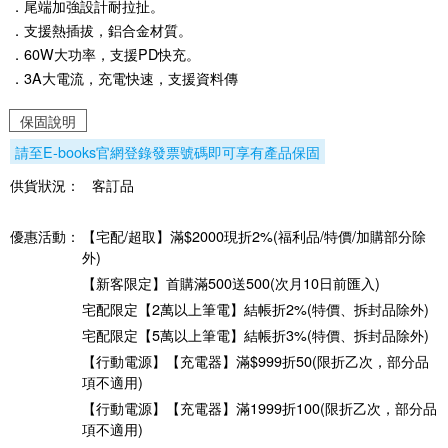
．尾端加強設計耐拉扯。
．支援熱插拔，鋁合金材質。
．60W大功率，支援PD快充。
．3A大電流，充電快速，支援資料傳
保固說明
請至E-books官網登錄發票號碼即可享有產品保固
供貨狀況：
客訂品
優惠活動：
【宅配/超取】滿$2000現折2%(福利品/特價/加購部分除
外)
【新客限定】首購滿500送500(次月10日前匯入)
宅配限定【2萬以上筆電】結帳折2%(特價、拆封品除外)
宅配限定【5萬以上筆電】結帳折3%(特價、拆封品除外)
【行動電源】【充電器】滿$999折50(限折乙次，部分品
項不適用)
【行動電源】【充電器】滿1999折100(限折乙次，部分品
項不適用)