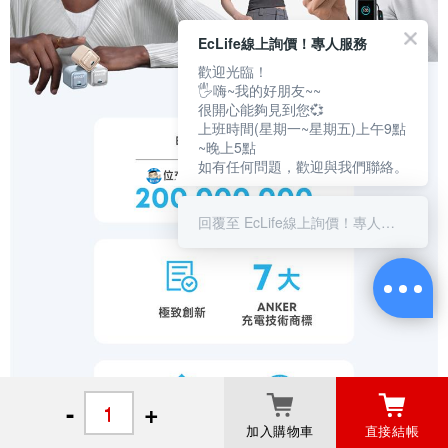
EcLife線上詢價！專人服務
歡迎光臨！
🖐嗨~我的好朋友~~
很開心能夠見到您💞
上班時間(星期一~星期五)上午9點
~晚上5點
如有任何問題，歡迎與我們聯絡。
回覆至 EcLife線上詢價！專人服務
-
+
加入購物車
直接結帳