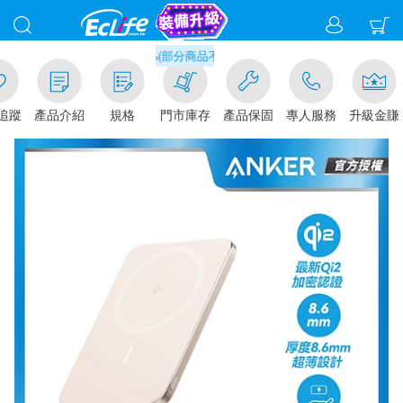
滿千元門市取貨現折1%(部分商品不適用)-請點我看
追蹤
產品介紹
規格
門市庫存
產品保固
專人服務
升級金賺