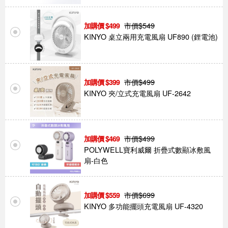
市價$
549
499
KINYO 桌立兩用充電風扇 UF890 (鋰電池)
市價$
499
399
KINYO 夾/立式充電風扇 UF-2642
市價$
499
469
POLYWELL寶利威爾 折疊式數顯冰敷風
扇-白色
市價$
699
559
KINYO 多功能擺頭充電風扇 UF-4320