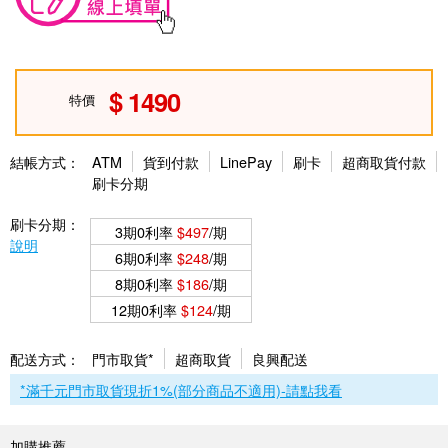
1490
特價
結帳方式：
ATM
貨到付款
LinePay
刷卡
超商取貨付款
刷卡分期
刷卡分期：
3期0利率
$497
/期
說明
6期0利率
$248
/期
8期0利率
$186
/期
12期0利率
$124
/期
配送方式：
門市取貨*
超商取貨
良興配送
*滿千元門市取貨現折1%(部分商品不適用)-請點我看
加購推薦