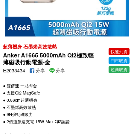
超薄機身 石墨烯高效散熱
快速到貨
Anker A1665 5000mAh Qi2極致輕
門市取貨
薄磁吸行動電源-金
超商取貨
E2033434
分享
分享
● 雙倍速 一貼即合
● 支援Qi2 MagSafe
● 0.86cm超薄機身
● 石墨烯高效散熱
● 9N強勁磁吸力
● 2倍速飆速充電 15W Max Qi2認證