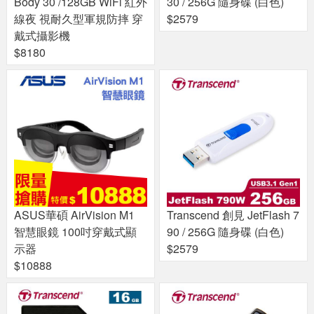
Body 30 /128GB WiFi 紅外
30 / 256G 隨身碟 (白色)
線夜 視耐久型軍規防摔 穿
$2579
戴式攝影機
$8180
ASUS華碩 AirVision M1
Transcend 創見 JetFlash 7
智慧眼鏡 100吋穿戴式顯
90 / 256G 隨身碟 (白色)
示器
$2579
$10888