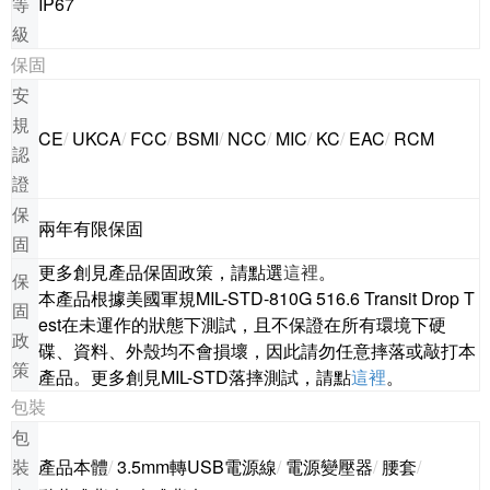
等
IP67
級
保固
安
規
CE
/
UKCA
/
FCC
/
BSMI
/
NCC
/
MIC
/
KC
/
EAC
/
RCM
認
證
保
兩年有限保固
固
更多創見產品保固政策，請點選
這裡
。
保
本產品根據美國軍規MIL-STD-810G 516.6 Transit Drop T
固
est在未運作的狀態下測試，且不保證在所有環境下硬
政
碟、資料、外殼均不會損壞，因此請勿任意摔落或敲打本
策
產品。更多創見MIL-STD落摔測試，請點
這裡
。
包裝
包
裝
產品本體
/
3.5mm轉USB電源線
/
電源變壓器
/
腰套
/