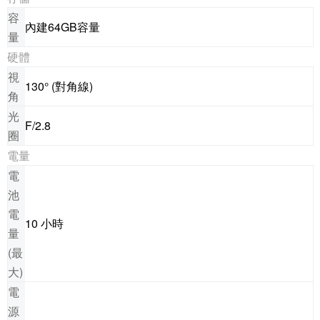
容
內建64GB容量
量
硬體
視
130° (對角線)
角
光
F/2.8
圈
電量
電
池
電
10 小時
量
(最
大)
電
源