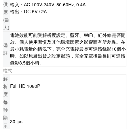
供
輸入：AC 100V-240V, 50-60Hz, 0.4A
輸出：DC 5V / 2A
應
(最
大)
電池效能可能受解析度設定、藍牙、WiFi、紅外線是否開
啟、個人使用習慣及其他環境因素之影響而有所差異。在
備
最小耗電量的情況下，完全充電後最長可連續錄影10個小
註
時。如以原廠出貨之設定狀態，完全充電後最長則可連續
錄影8.5個小時。
格式
解
Full HD 1080P
析
度
每
秒
顯
30 fps
示