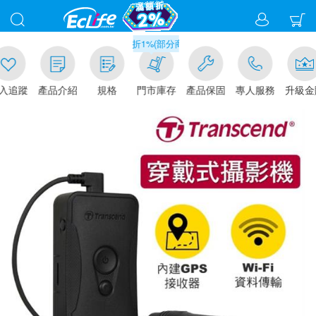
滿千元門市取貨現折1%(部分商品不適用)-請點我看
追蹤
產品介紹
規格
門市庫存
產品保固
專人服務
升級金賺