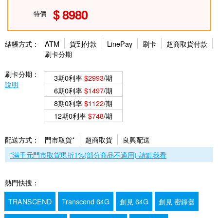
8980
特價
結帳方式：
ATM
貨到付款
LinePay
刷卡
超商取貨付款
刷卡分期
刷卡分期：
3期0利率
$2993
/期
說明
6期0利率
$1497
/期
8期0利率
$1122
/期
12期0利率
$748
/期
配送方式：
門市取貨*
超商取貨
良興配送
*滿千元門市取貨現折1%(部分商品不適用)-請點我看
熱門快搜：
TRANSCEND
Transcend 64G
創見 64G
創見 密錄器