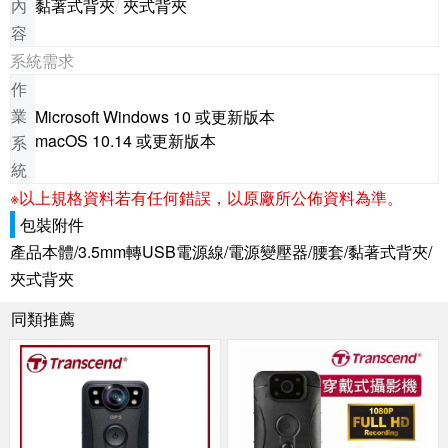
內
黏著式背夾
/
夾式背夾
容
系統需求
作
業
Microsoft Windows 10 或更新版本
macOS 10.14 或更新版本
系
統
※以上規格資料若有任何錯誤，以原廠所公佈資料為準。
包裝附件
產品本體/3.5mm轉USB電源線/電源變壓器/腰套/黏著式背夾/
夾式背夾
同類推薦