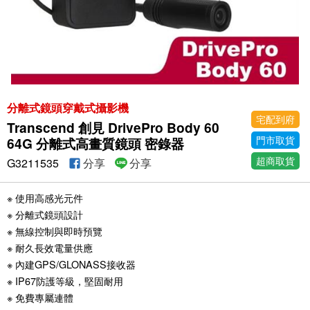
分離式鏡頭穿戴式攝影機
宅配到府
Transcend 創見 DrivePro Body 60
門市取貨
64G 分離式高畫質鏡頭 密錄器
超商取貨
G3211535
分享
分享
※ 使用高感光元件
※ 分離式鏡頭設計
※ 無線控制與即時預覽
※ 耐久長效電量供應
※ 內建GPS/GLONASS接收器
※ IP67防護等級，堅固耐用
※ 免費專屬連體