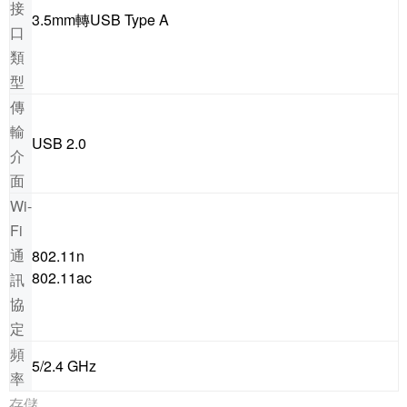
接
3.5mm轉USB Type A
口
類
型
傳
輸
USB 2.0
介
面
Wi-
Fi
通
802.11n
802.11ac
訊
協
定
頻
5/2.4 GHz
率
存儲