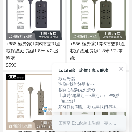
+886 極野家1開6插雙排過
+886 極野家1開6插雙排過
載保護延長線1.8米 V2-迷
載保護延長線1.8米 V2-軍
霧灰
綠
$599
$599
EcLife線上詢價！專人服務
歡迎光臨！
🖐嗨~我的好朋友~~
很開心能夠見到您💞
上班時間(星期一~星期五)上午9點
~晚上5點
如有任何問題，歡迎與我們聯絡。
回覆至 EcLife線上詢價！專人服務