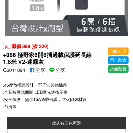
原價 899 (省 220)
促
宅配到府
+886 極野家6開6插過載保護延長線
門市取貨
1.8米 V2-迷霧灰
超商取貨
G6011894
分享
分享
.45度角插頭設計，不干涉其他插座
.全新按壓式開關 LED透光式指示燈
.安全保護、提供15A過載保護，防火阻燃材質
.台灣製
款式有三色可選