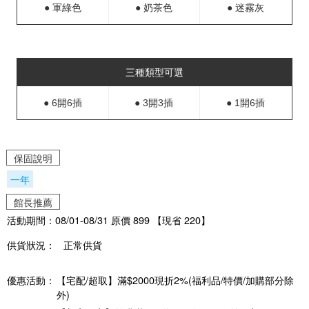
● 軍綠色
● 奶茶色
● 迷霧灰
三種類型可選
● 6開6插
● 3開3插
● 1開6插
保固說明
一年
館長推薦
活動期間：08/01-08/31 原價 899 【現省 220】
供貨狀況：
正常供貨
優惠活動：
【宅配/超取】滿$2000現折2%(福利品/特價/加購部分除
外)