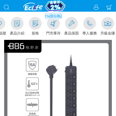
滿千元門市取貨現折1%(部分商品不適用)-請點我看
追蹤
產品介紹
規格
門市庫存
產品保固
專人服務
升級金賺