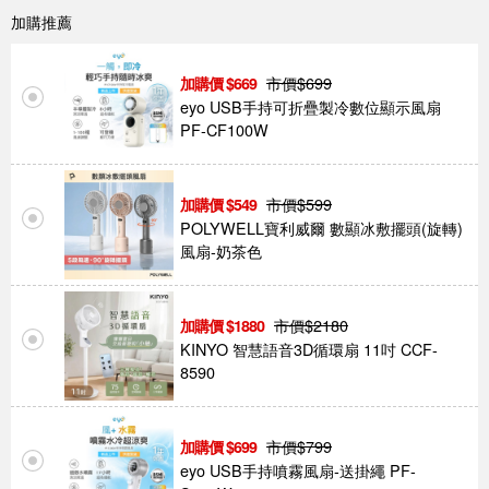
加購推薦
市價$
699
669
eyo USB手持可折疊製冷數位顯示風扇
PF-CF100W
市價$
599
549
POLYWELL寶利威爾 數顯冰敷擺頭(旋轉)
風扇-奶茶色
市價$
2180
1880
KINYO 智慧語音3D循環扇 11吋 CCF-
8590
市價$
799
699
eyo USB手持噴霧風扇-送掛繩 PF-