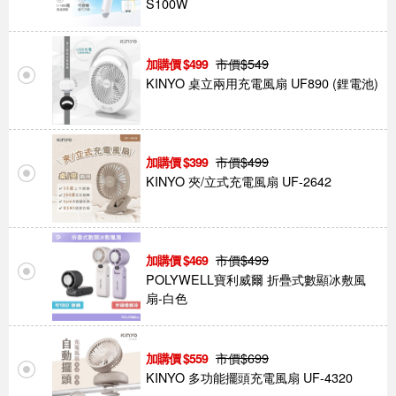
S100W
市價$
549
499
KINYO 桌立兩用充電風扇 UF890 (鋰電池)
市價$
499
399
KINYO 夾/立式充電風扇 UF-2642
市價$
499
469
POLYWELL寶利威爾 折疊式數顯冰敷風
扇-白色
市價$
699
559
KINYO 多功能擺頭充電風扇 UF-4320