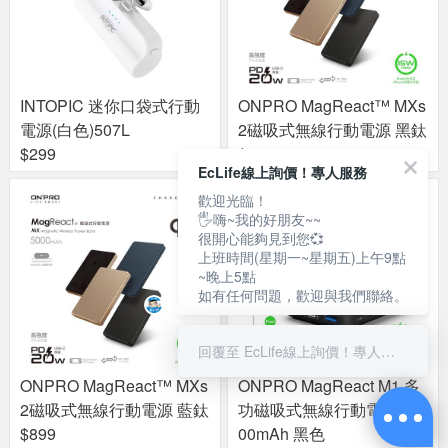
INTOPIC 迷你口袋式行動
ONPRO MagReact™ MXs
電源(白色)507L
2磁吸式無線行動電源 黑鈦
$299
$899
EcLife線上詢價！專人服務
歡迎光臨！
🖐嗨~我的好朋友~~
很開心能夠見到您💞
上班時間(星期一~星期五)上午9點
~晚上5點
如有任何問題，歡迎與我們聯絡。
回覆至 EcLife線上詢價！專人服務
ONPRO MagReact™ MXs
ONPRO MagReact M1 多
2磁吸式無線行動電源 藍鈦
功磁吸式無線行動電源100
$899
00mAh 黑色