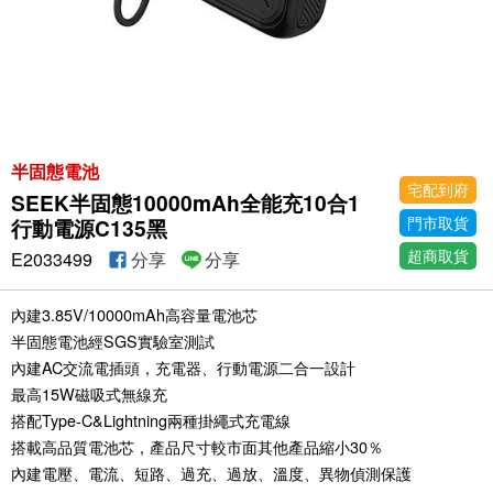
半固態電池
宅配到府
SEEK半固態10000mAh全能充10合1
門市取貨
行動電源C135黑
超商取貨
E2033499
分享
分享
內建3.85V/10000mAh高容量電池芯
半固態電池經SGS實驗室測試
內建AC交流電插頭，充電器、行動電源二合一設計
最高15W磁吸式無線充
搭配Type-C&Lightning兩種掛繩式充電線
搭載高品質電池芯，產品尺寸較市面其他產品縮小30％
內建電壓、電流、短路、過充、過放、溫度、異物偵測保護