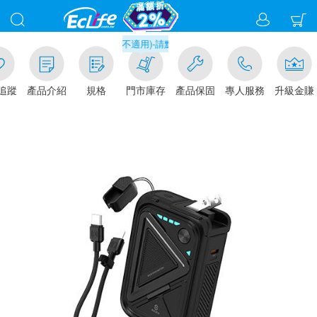
元門市取貨現折1%(部分商品不適用)-請點我看
追蹤
產品介紹
規格
門市庫存
產品保固
專人服務
升級金賺