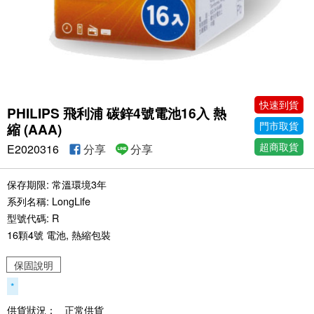
快速到貨
PHILIPS 飛利浦 碳鋅4號電池16入 熱
門市取貨
縮 (AAA)
超商取貨
E2020316
分享
分享
保存期限: 常溫環境3年
系列名稱: LongLife
型號代碼: R
16顆4號 電池, 熱縮包裝
保固說明
*
供貨狀況：
正常供貨