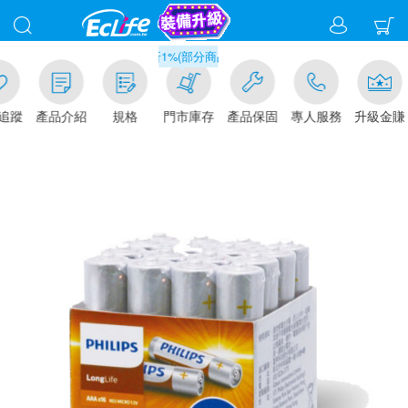
滿千元門市取貨現折1%(部分商品不適用)-請點我看
追蹤
產品介紹
規格
門市庫存
產品保固
專人服務
升級金賺