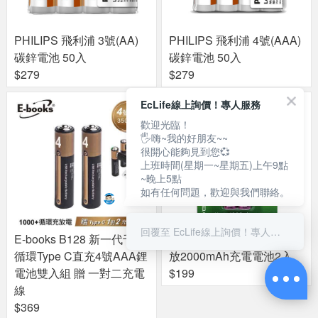
PHILIPS 飛利浦 3號(AA)
PHILIPS 飛利浦 4號(AAA)
碳鋅電池 50入
碳鋅電池 50入
$279
$279
EcLife線上詢價！專人服務
歡迎光臨！
🖐嗨~我的好朋友~~
很開心能夠見到您💞
上班時間(星期一~星期五)上午9點
~晚上5點
如有任何問題，歡迎與我們聯絡。
回覆至 EcLife線上詢價！專人服務
E-books B128 新一代千次
PHILIPS 飛利浦 3號低自
循環Type C直充4號AAA鋰
放2000mAh充電電池2入
電池雙入組 贈 一對二充電
$199
線
$369