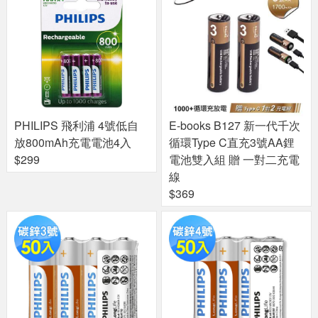
PHILIPS 飛利浦 4號低自
E-books B127 新一代千次
放800mAh充電電池4入
循環Type C直充3號AA鋰
$299
電池雙入組 贈 一對二充電
線
$369