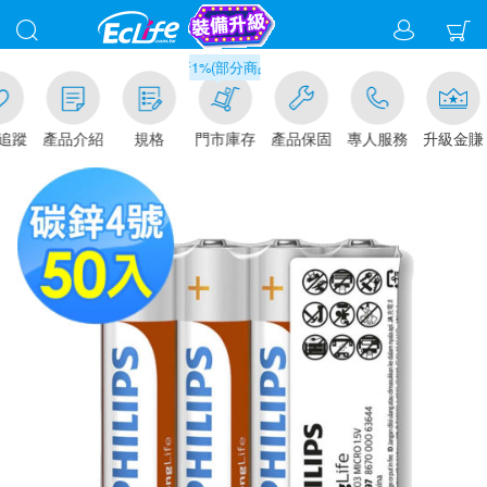
滿千元門市取貨現折1%(部分商品不適用)-請點我看
追蹤
產品介紹
規格
門市庫存
產品保固
專人服務
升級金賺