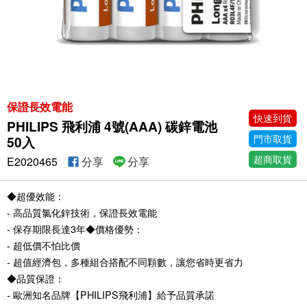
保證長效電能
快速到貨
PHILIPS 飛利浦 4號(AAA) 碳鋅電池
門市取貨
50入
超商取貨
E2020465
分享
分享
◆超優效能：
- 高品質氯化鋅技術，保證長效電能
- 保存期限長達3年◆價格優勢：
- 超低價不怕比價
- 超值經濟包，多種組合搭配不同顆數，讓您省時更省力
◆品質保證：
- 歐洲知名品牌【PHILIPS飛利浦】給予品質承諾