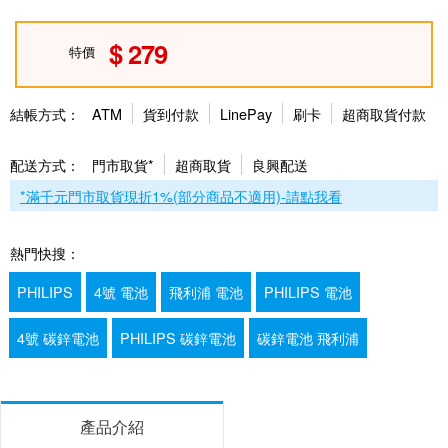
279
特價
結帳方式：
ATM
貨到付款
LinePay
刷卡
超商取貨付款
配送方式：
門市取貨*
超商取貨
良興配送
*滿千元門市取貨現折1%(部分商品不適用)-請點我看
熱門快搜：
PHILIPS
4號 電池
飛利浦 電池
PHILIPS 電池
4號 碳鋅電池
PHILIPS 碳鋅電池
碳鋅電池 飛利浦
產品介紹