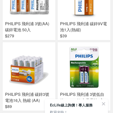
PHILIPS 飛利浦 3號(AA)
PHILIPS 飛利浦 碳鋅9V電
碳鋅電池 50入
池1入(熱縮)
$279
$39
PHILIPS 飛利浦 碳鋅3號
PHILIPS 飛利浦 3號低自
電池16入 熱縮 (AA)
放2000mAh充電電池2入
EcLife線上詢價！專人服務
$89
$199
歡迎光臨！