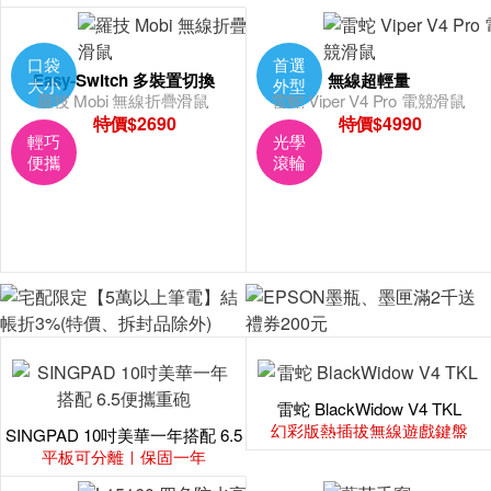
口袋
首選
Easy-Switch 多裝置切換
無線超輕量
大小
外型
羅技 Mobi 無線折疊滑鼠
雷蛇 Viper V4 Pro 電競滑鼠
特價$2690
特價$4990
輕巧
光學
便攜
滾輪
雷蛇 BlackWidow V4 TKL
幻彩版熱插拔無線遊戲鍵盤
SINGPAD 10吋美華一年搭配 6.5
便攜重砲
平板可分離｜保固一年