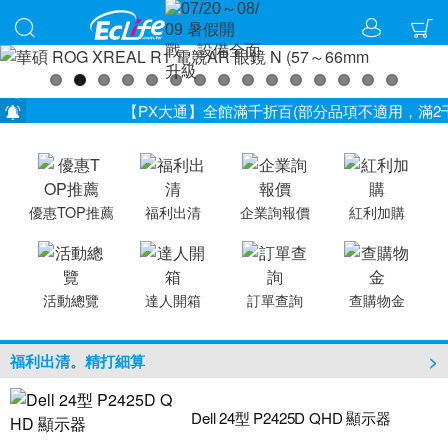
【PX大通】全館滿千折百(部分品項不適用，滿2千折20
儀錶指定款單筆滿8000折200 (最高可折$400
7/23~8/31【耳機喇叭】滿千折百 (最高折3百) 
【羅技商務系列】7/1~8/31 單筆訂單滿2千贈濾掛
【微星電競周邊】單筆訂單滿2千，送限量造型杯
優惠TOP推薦
福利出清
企業詢報價
紅利加購
【行動電源】【充電器】滿$999折50(限折乙次，
EPSON指定款色帶6件9折
【0元機專案】EPSON標籤帶滿12捲，送LW-C41
活動總覽
達人開箱
訂單查詢
查購物金
【iRocks、LEXMA】不限金額買就送滑鼠墊 (部
【無線網路Wi-Fi 7】超越速度極限，全新網路體驗
福利出清。精打細算
Dell 24型 P2425D QHD 顯示器