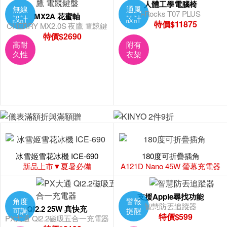
人體工學電腦椅
無線
通風
i-Rocks T07 PLUS
MX2A 花蜜軸
設計
設計
特價$11875
CHERRY MX2.0S 夜鷹 電競鍵
盤
特價$2690
高耐
附有
久性
衣架
冰雪姬雪花冰機 ICE-690
180度可折疊插角
新品上市▼夏暑必備
A121D Nano 45W 螢幕充電器
支援Apple尋找功能
角度
警報
智慧防丟追蹤器
Qi2.2 25W 真快充
可調
提醒
特價$599
PX大通 Qi2.2磁吸五合一充電器