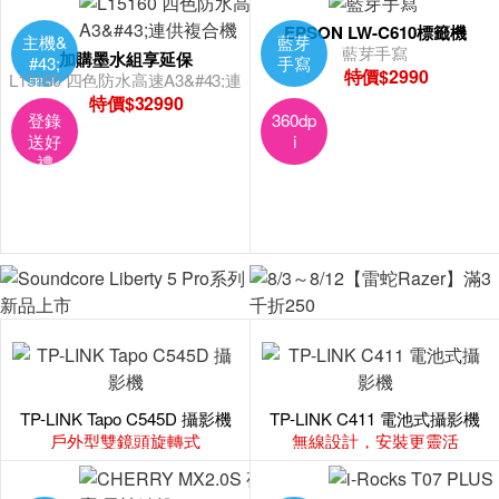
EPSON LW-C610標籤機
主機&
藍芽
藍芽手寫
加購墨水組享延保
#43;
手寫
特價$2990
L15160 四色防水高速A3&#43;連
墨水
供複合機
特價$32990
組
登錄
360dp
送好
i
禮
TP-LINK Tapo C545D 攝影機
TP-LINK C411 電池式攝影機
戶外型雙鏡頭旋轉式
無線設計，安裝更靈活