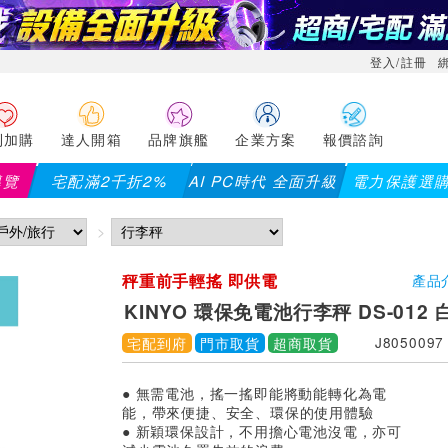
登入/註冊
利加購
達人開箱
品牌旗艦
企業方案
報價諮詢
導覽
宅配滿2千折2%
AI PC時代 全面升級
電力保護選
秤重前手輕搖 即供電
產品
KINYO 環保免電池行李秤 DS-012 
宅配到府
門市取貨
超商取貨
J8050097
● 無需電池，搖一搖即能將動能轉化為電
能，帶來便捷、安全、環保的使用體驗
● 新穎環保設計，不用擔心電池沒電，亦可