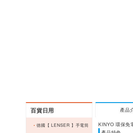
百貨日用
產品
KINYO 環保免
德國【 LENSER 】手電筒
產品特色