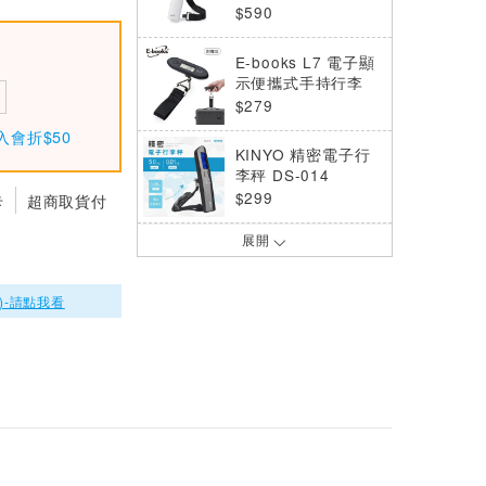
秤
$590
E-books L7 電子顯
示便攜式手持行李
秤-附電池
$279
入會折$50
KINYO 精密電子行
李秤 DS-014
$299
卡
超商取貨付
展開
KINYO 電子行李秤
DS-010
$299
)-請點我看
OWON SDS215 15
0MHz頻寬/2通道數
位儲存示波器
$9870
OWON SDS220S 2
00MHz頻寬/2通道
數位儲存示波器
$12600