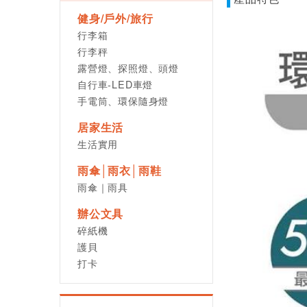
健身/戶外/旅行
行李箱
行李秤
露營燈、探照燈、頭燈
自行車-LED車燈
手電筒、環保隨身燈
居家生活
生活實用
雨傘│雨衣│雨鞋
雨傘｜雨具
辦公文具
碎紙機
護貝
打卡