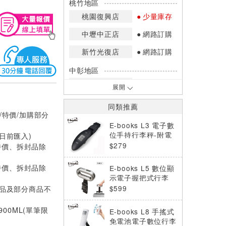
桃竹地區
桃園復興店
少量庫存
中壢中正店
網路訂購
新竹光復店
網路訂購
中彰地區
台中英才店
少量庫存
展開
嘉南地區
同類推薦
/特價/加購部分
高雄中華店
網路訂購
E-books L3 電子數
高雄鳳山店
網路訂購
位手持行李秤-附電
0日前匯入)
池
$279
特價、拆封品除
*庫存數量：網路訂購(0)、少量庫存
(1~2)、現貨充足(3以上)。
特價、拆封品除
E-books L5 數位顯
*門市庫存以店內實際數量為準，可使
示電子握把式行李
用專人服務或撥打門市電話洽詢。
秤-附電池
價品及部分商品不
$599
900ML(單筆限
E-books L8 手搖式
免電池電子數位行李