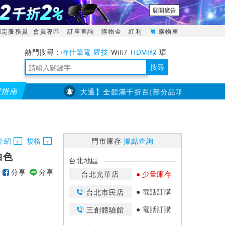
展開廣告
綁定服務員
會員專區
訂單查詢
購物金
紅利
購物車
特仕筆電
羅技
Wifi7
HDMI線
環
境量測
明緯POWER
搜尋
購指南
【PX大通】全館滿千折百(部分品項不適用，滿2千折200.
靈活多變的分離式設計
TypeC安全電源延長線
日除濕15L，19坪適用
華碩 ROG Falcata 電競鍵盤
WTR-1500C行動無線影音傳輸器
電源百寶袋-你要的這裡通通有
行動電源【BSMI認證專區】
owon電子測量與智能儀器專家
介紹
規格
門市庫存
據點查詢
白色
台北地區
分享
分享
台北光華店
少量庫存
電話訂購
台北市民店
電話訂購
三創體驗館