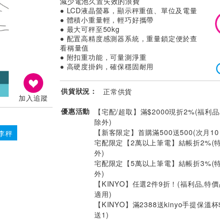
減少電池久置失效的浪費
● LCD液晶螢幕，顯示秤重值、單位及電量
● 體積小重量輕，輕巧好攜帶
● 最大可秤至50kg
● 配置高精度感測器系統，重量鎖定便於查
看稱量值
● 附扣重功能，可量測淨重
● 高硬度掛鉤，確保穩固耐用
供貨狀況：
正常供貨
加入追蹤
優惠活動
【宅配/超取】滿$2000現折2%(福利品
除外)
【新客限定】首購滿500送500(次月1
行李秤
宅配限定【2萬以上筆電】結帳折2%(
外)
宅配限定【5萬以上筆電】結帳折3%(
外)
【KINYO】任選2件9折！(福利品,特
適用)
【KINYO】滿2388送kinyo手提保溫杯
送1)