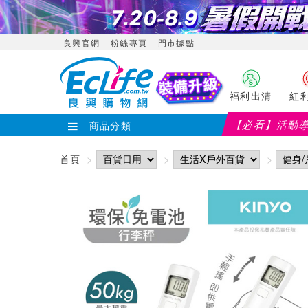
良興官網
粉絲專頁
門市據點
福利出清
紅
【必看】活動
商品分類
首頁