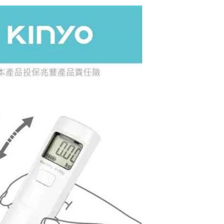
OWON SDS210S 1
00MHz頻寬/2通道
數位儲存示波器
$9870
OWON SDS220 20
0MHz頻寬/2通道數
位儲存示波器
$11550