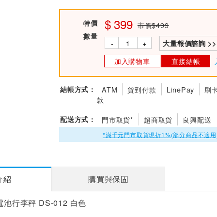
399
特價
市價$499
數量
-
+
大量報價諮詢 >>
加入購物車
直接結帳
結帳方式：
ATM
貨到付款
LinePay
刷
款
配送方式：
門市取貨*
超商取貨
良興配送
*滿千元門市取貨現折1%(部分商品不適用
介紹
購買與保固
電池行李秤 DS-012 白色