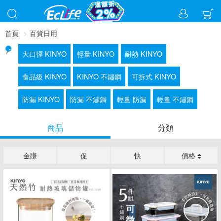
首頁
百貨日用
大口徑 KINYO
輕量 KINYO
耐熱 KINYO
食品級 KINYO
KINYO 不鏽鋼
可拆式 KINYO
防漏 KINYO
防漏 不鏽鋼
輕量 防漏
輕量 不鏽鋼
商品
分類
金賺
促
快
價格