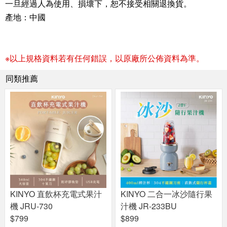
一旦經過人為使用、損壞下，恕不接受相關退換貨。
產地：中國
※以上規格資料若有任何錯誤，以原廠所公佈資料為準。
同類推薦
KINYO 直飲杯充電式果汁
KINYO 二合一冰沙隨行果
機 JRU-730
汁機 JR-233BU
$799
$899