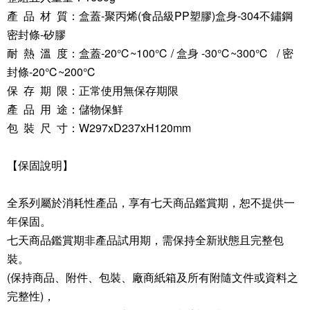
產 品 材 質：盒蓋-聚丙烯(食品級PP塑膠)盒身-304不鏽鋼
密封條-矽膠
耐 熱 溫 度：盒蓋-20℃~100℃ / 盒身 -30℃~300℃ / 密
封條-20℃~200℃
保 存 期 限：正常使用無保存期限
產 品 用 途：儲物保鮮
包 裝 尺 寸：W297xD237xH120mm
【保固說明】
全系列屬於消耗性產品，享有七天商品鑑賞期，恕不提供一
年保固。
七天商品鑑賞期非產品試用期，需保持全新狀態且完整包
裝。
(保持商品、附件、包裝、廠商紙箱及所有附隨文件或資料之
完整性)，