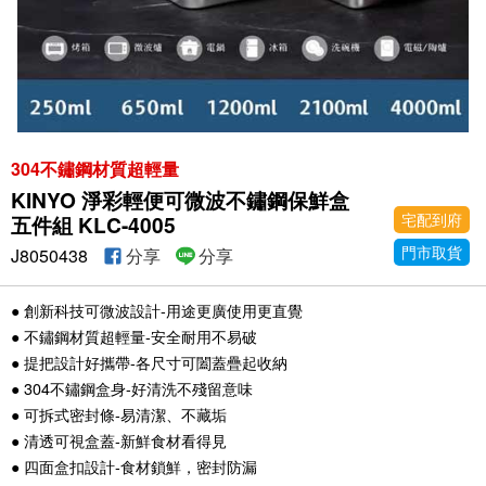
304不鏽鋼材質超輕量
KINYO 淨彩輕便可微波不鏽鋼保鮮盒
宅配到府
五件組 KLC-4005
門市取貨
J8050438
分享
分享
● 創新科技可微波設計-用途更廣使用更直覺
● 不鏽鋼材質超輕量-安全耐用不易破
● 提把設計好攜帶-各尺寸可闔蓋疊起收納
● 304不鏽鋼盒身-好清洗不殘留意味
● 可拆式密封條-易清潔、不藏垢
● 清透可視盒蓋-新鮮食材看得見
● 四面盒扣設計-食材鎖鮮，密封防漏