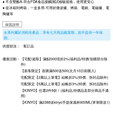
● 不含雙酚A-符合FDA食品接觸測試檢驗規格，使用更安心
● 從冰箱到烤箱，一盒多用-可用於微波爐、烤箱、電鍋、電磁爐、電
陶爐等
保固說明
全系列屬於消耗性產品，享有七天商品鑑賞期，恕不提供一年保
固。
供貨狀況：
客訂品
優惠活動：
【宅配/超取】滿$2000現折2%(福利品/特價/加購部分除
外)
【新客限定】首購滿500送500(次月10日前匯入)
宅配限定【2萬以上筆電】結帳折2%(特價、拆封品除外)
宅配限定【5萬以上筆電】結帳折3%(特價、拆封品除外)
【KINYO】任選2件9折！(福利品,特價品及部分商品不適
用)
【KINYO】滿2388送kinyo手提保溫杯900ML(單筆限送1)