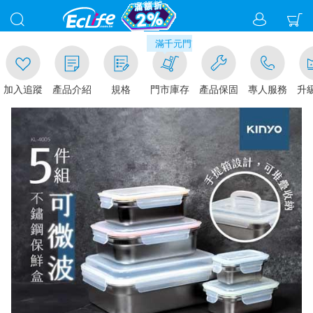
00
滿千元門市取貨現折1%(部分商品不適用)-請
加入追蹤
產品介紹
規格
門市庫存
產品保固
專人服務
升