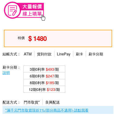
1480
特價
結帳方式：
ATM
貨到付款
LinePay
刷卡
刷卡分期
刷卡分期：
3期0利率
$493
/期
說明
6期0利率
$247
/期
8期0利率
$185
/期
12期0利率
$123
/期
配送方式：
門市取貨*
良興配送
*滿千元門市取貨現折1%(部分商品不適用)-請點我看