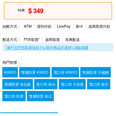
349
特價
結帳方式：
ATM
貨到付款
LinePay
刷卡
超商取貨付款
配送方式：
門市取貨*
超商取貨
良興配送
*滿千元門市取貨現折1%(部分商品不適用)-請點我看
熱門快搜：
KINYO
雙層防燙 KINYO
寬口徑 KINYO
雙層防燙 不鏽鋼
雙層防燙 食品級
寬口徑 保冰
寬口徑 大容量
寬口徑 真空
寬口徑 防燙
雙層防燙 保冰