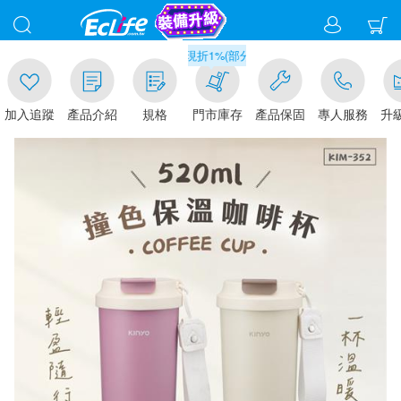
滿千元門市取貨現折1%(部分商品不適用)-請點我看
追蹤
產品介紹
規格
門市庫存
產品保固
專人服務
升級金賺