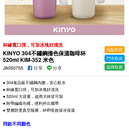
杯緣寬口徑，可加冰塊好清洗
宅配到府
KINYO 304不鏽鋼撞色保溫咖啡杯
門市取貨
520ml KIM-352 米色
超商取貨
J8050755
分享
分享
● 304食品級不鏽鋼內膽，安心飲水
● 杯緣寬口徑，可加冰塊好清洗
● 520ml 大容量，超商大杯皆可裝
● 附帶編織吊繩，便利外出攜帶
● 雙層防燙真空隔層，6HR長效保冷保溫
同款不同顏色