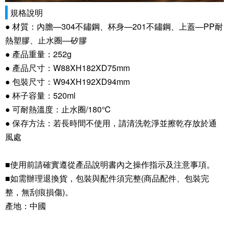
規格說明
● 材質：內膽—304不鏽鋼、杯身—201不鏽鋼、上蓋—PP耐
熱塑膠、止水圈—矽膠
● 產品重量：252g
● 產品尺寸：W88XH182XD75mm
● 包裝尺寸：W94XH192XD94mm
● 杯子容量：520ml
● 可耐熱溫度：止水圈/180℃
● 保存方法：若長時間不使用，請清洗乾淨並擦乾存放於通
風處
■使用前請確實遵從產品說明書內之操作指示及注意事項。
■如需辦理退換貨，包裝與配件須完整(商品配件、包裝完
整，無刮痕損傷)。
產地：中國