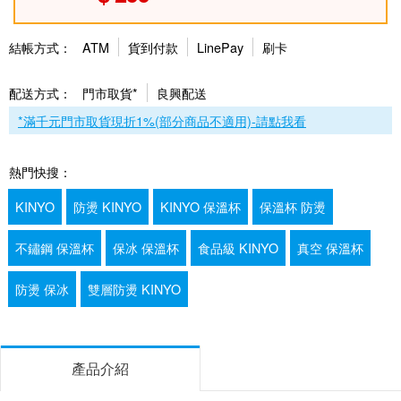
結帳方式：
ATM
貨到付款
LinePay
刷卡
配送方式：
門市取貨*
良興配送
*滿千元門市取貨現折1%(部分商品不適用)-請點我看
熱門快搜：
KINYO
防燙 KINYO
KINYO 保溫杯
保溫杯 防燙
不鏽鋼 保溫杯
保冰 保溫杯
食品級 KINYO
真空 保溫杯
防燙 保冰
雙層防燙 KINYO
產品介紹