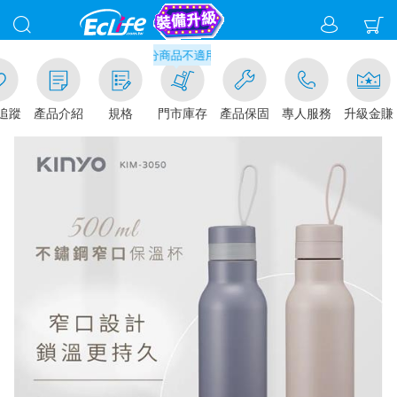
滿千元門市取貨現折1%(部分商品不適用)-請點我看
追蹤
產品介紹
規格
門市庫存
產品保固
專人服務
升級金賺