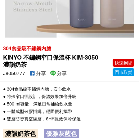
304食品級不鏽鋼內膽
KINYO 不鏽鋼窄口保溫杯 KIM-3050
快速到貨
濃韻奶茶
門市取貨
J8050777
分享
分享
● 304食品級不鏽鋼內膽，安心飲水
● 特殊窄口徑設計，保溫效果加倍升級
● 500 ml容量，滿足日常補給飲水量
● 一體成型矽膠掛繩，穩固便利攜帶
● 雙層防燙真空隔層，6HR長效保冷保溫
濃韻奶茶色
優雅灰藍色