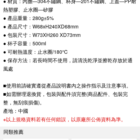
● 材質：內膽—304不鏽鋼、杯身—201不鏽鋼、上蓋—PP耐
熱塑膠、止水圈—矽膠
● 產品重量：280g±5%
● 產品尺寸：W68xH240XD68mm
● 包裝尺寸：W73XH260 XD73mm
● 杯子容量：500ml
● 可耐熱溫度：止水圈/180℃
● 保存方法：若長時間不使用，請清洗乾淨並擦乾存放於通
風處
■使用前請確實遵從產品說明書內之操作指示及注意事項。
■如需辦理退換貨，包裝與配件須完整(商品配件、包裝完
整，無刮痕損傷)。
產地：中國
※以上規格資料若有任何錯誤，以原廠所公佈資料為準。
同類推薦