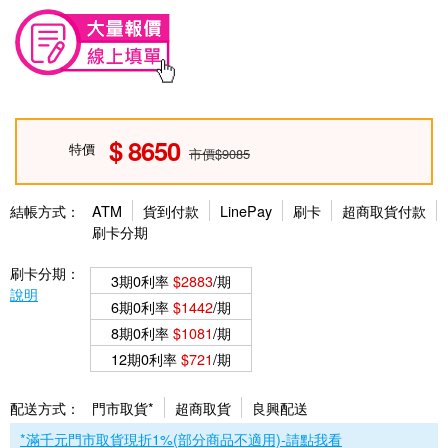
8650
特價
市價$9085
結帳方式：
ATM
貨到付款
LinePay
刷卡
超商取貨付款
刷卡分期
刷卡分期：
3期0利率
$2883
/期
說明
6期0利率
$1442
/期
8期0利率
$1081
/期
12期0利率
$721
/期
配送方式：
門市取貨*
超商取貨
良興配送
*滿千元門市取貨現折1%(部分商品不適用)-請點我看