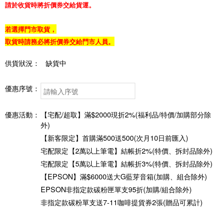
請於收貨時將折價券交給貨運。
若選擇門市取貨，
取貨時請務必將折價券交給門市人員。
供貨狀況：
缺貨中
優惠序號：
優惠活動：
【宅配/超取】滿$2000現折2%(福利品/特價/加購部分除
外)
【新客限定】首購滿500送500(次月10日前匯入)
宅配限定【2萬以上筆電】結帳折2%(特價、拆封品除外)
宅配限定【5萬以上筆電】結帳折3%(特價、拆封品除外)
【EPSON】滿$6000送大G藍芽音箱(加購、組合除外)
EPSON非指定款碳粉匣單支95折(加購/組合除外)
非指定款碳粉單支送7-11咖啡提貨券2張(贈品可累計)