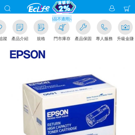
滿千元門市取貨現折1%(部分商品不適用)-請點我看
追蹤
產品介紹
規格
門市庫存
產品保固
專人服務
升級金賺