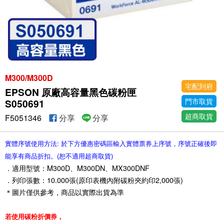
M300/M300D
宅配到府
EPSON 原廠高容量黑色碳粉匣
門市取貨
S050691
超商取貨
F5051346
分享
分享
實體序號使用方法: 於下方優惠密碼區輸入實體票券上序號，序號正確後即
能享有商品折扣。(恕不適用超商取貨)
．適用型號：M300D、M300DN、MX300DNF
．列印張數：10.000張(原印表機內附碳粉夾約印2,000張)
＊圖片僅供參考，商品以實際出貨為準
若使用碳粉折價券，