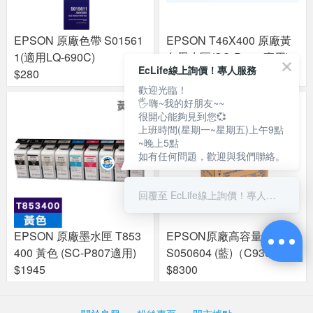
EPSON 原廠色帶 S01561
EPSON T46X400 原廠黃
1(適用LQ-690C)
色墨水匣(SC-P703 專用)
EcLife線上詢價！專人服務
$280
$1204
歡迎光臨！
🖐嗨~我的好朋友~~
很開心能夠見到您💞
上班時間(星期一~星期五)上午9點
~晚上5點
如有任何問題，歡迎與我們聯絡。
回覆至 EcLife線上詢價！專人服務
EPSON 原廠墨水匣 T853
EPSON原廠高容量碳粉匣
400 黃色 (SC-P807適用)
S050604 (藍)（C9300N）
$1945
$8300