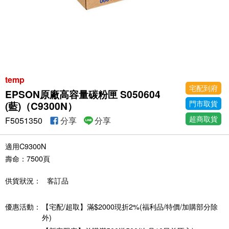
temp
宅配到府
EPSON原廠高容量碳粉匣 S050604
門市取貨
(藍)（C9300N）
超商取貨
F5051350
分享
分享
適用C9300N
壽命：7500頁
供貨狀況：
客訂品
優惠活動：
【宅配/超取】滿$2000現折2%(福利品/特價/加購部分除
外)