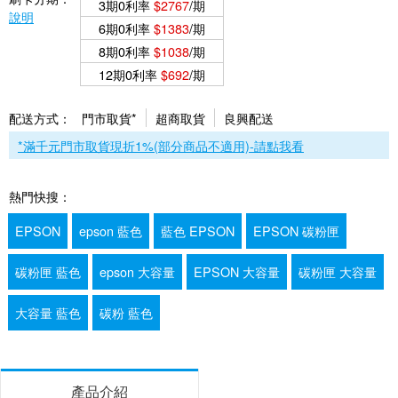
3期0利率
$2767
/期
說明
6期0利率
$1383
/期
8期0利率
$1038
/期
12期0利率
$692
/期
配送方式：
門市取貨*
超商取貨
良興配送
*滿千元門市取貨現折1%(部分商品不適用)-請點我看
熱門快搜：
EPSON
epson 藍色
藍色 EPSON
EPSON 碳粉匣
碳粉匣 藍色
epson 大容量
EPSON 大容量
碳粉匣 大容量
大容量 藍色
碳粉 藍色
產品介紹