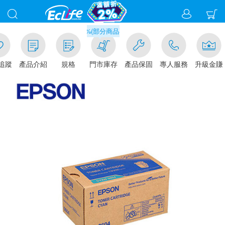
滿千元門市取貨現折1%(部分商品不適用)-請點我看
追蹤
產品介紹
規格
門市庫存
產品保固
專人服務
升級金賺