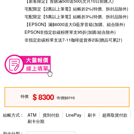
【新客限定】首購滿500送500(次月10日前匯入)
宅配限定【2萬以上筆電】結帳折2%(特價、拆封品除外)
宅配限定【5萬以上筆電】結帳折3%(特價、拆封品除外)
【EPSON】滿$6000送大G藍芽音箱(加購、組合除外)
EPSON非指定款碳粉匣單支95折(加購/組合除外)
非指定款碳粉單支送7-11咖啡提貨券2張(贈品可累計)
8300
特價
市價$8715
結帳方式：
ATM
貨到付款
LinePay
刷卡
超商取貨付款
刷卡分期
刷卡分期：