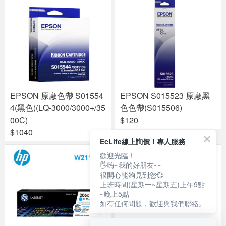
EPSON 原廠色帶 S01554
EPSON S015523 原廠黑
4(黑色)(LQ-3000/3000+/35
色色帶(S015506)
00C)
$120
$1040
EcLife線上詢價！專人服務
歡迎光臨！
🖐嗨~我的好朋友~~
很開心能夠見到您💞
上班時間(星期一~星期五)上午9點
~晚上5點
如有任何問題，歡迎與我們聯絡。