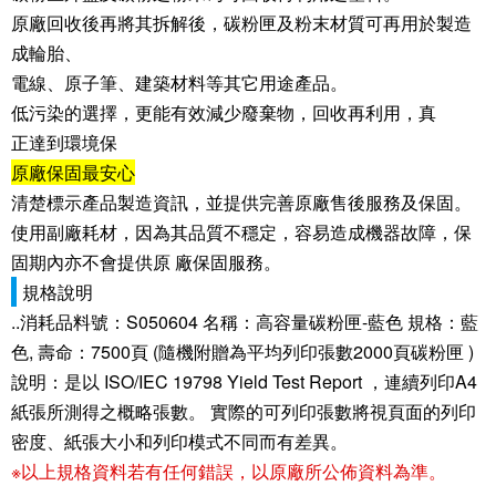
原廠回收後再將其拆解後，碳粉匣及粉末材質可再用於製造
成輪胎、
電線、原子筆、建築材料等其它用途產品。
低污染的選擇，更能有效減少廢棄物，回收再利用，真
正達到環境保
原廠保固最安心
清楚標示產品製造資訊，並提供完善原廠售後服務及保固。
使用副廠耗材，因為其品質不穩定，容易造成機器故障，保
固期內亦不會提供原 廠保固服務。
規格說明
..消耗品料號：S050604 名稱：高容量碳粉匣-藍色 規格：藍
色, 壽命：7500頁 (隨機附贈為平均列印張數2000頁碳粉匣 )
說明：是以 ISO/IEC 19798 Yield Test Report ，連續列印A4
紙張所測得之概略張數。 實際的可列印張數將視頁面的列印
密度、紙張大小和列印模式不同而有差異。
※以上規格資料若有任何錯誤，以原廠所公佈資料為準。