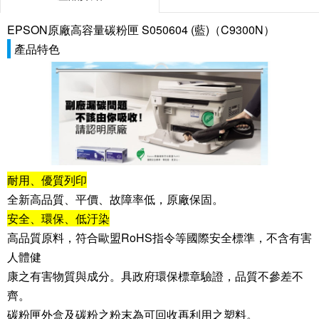
EPSON原廠高容量碳粉匣 S050604 (藍)（C9300N）
產品特色
耐用、優質列印
全新高品質、平價、故障率低，原廠保固。
安全、環保、低汙染
高品質原料，符合歐盟RoHS指令等國際安全標準，不含有害
人體健
康之有害物質與成分。具政府環保標章驗證，品質不參差不
齊。
碳粉匣外盒及碳粉之粉末為可回收再利用之塑料。