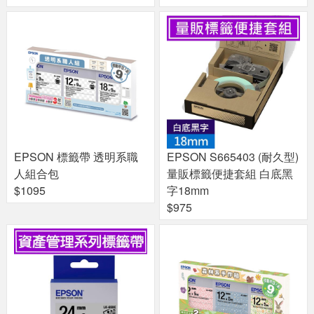
EPSON 標籤帶 透明系職
EPSON S665403 (耐久型)
人組合包
量販標籤便捷套組 白底黑
$1095
字18mm
$975