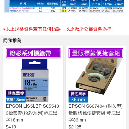
※以上規格資料若有任何錯誤，以原廠所公佈資料為準。
同類推薦
EPSON LK-5LBP S65540
EPSON S667404 (耐久型)
6標籤帶(粉彩系列)藍底黑
量販標籤便捷套組 黃底黑
字18mm
字36mm
$419
$2125