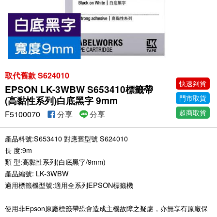
取代舊款 S624010
快速到貨
EPSON LK-3WBW S653410標籤帶
門市取貨
(高黏性系列)白底黑字 9mm
超商取貨
F5100070
分享
分享
產品料號:S653410 對應舊型號 S624010
長 度:9m
類 型:高黏性系列(白底黑字/9mm)
產品編號: LK-3WBW
適用標籤機型號:適用全系列EPSON標籤機
使用非Epson原廠標籤帶恐會造成主機故障之疑慮，亦無享有原廠保