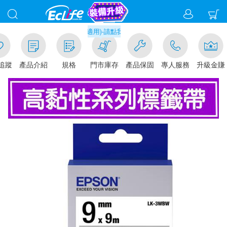
取貨現折1%(部分商品不適用)-請點我看
追蹤
產品介紹
規格
門市庫存
產品保固
專人服務
升級金賺