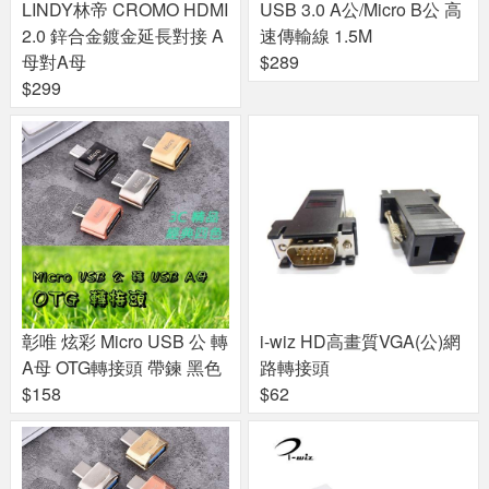
LINDY林帝 CROMO HDMI
USB 3.0 A公/Micro B公 高
2.0 鋅合金鍍金延長對接 A
速傳輸線 1.5M
母對A母
$289
$299
彰唯 炫彩 Micro USB 公 轉
i-wiz HD高畫質VGA(公)網
A母 OTG轉接頭 帶鍊 黑色
路轉接頭
$158
$62