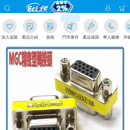
00
滿千元門市取貨現折1%(部分商
加入追蹤
產品介紹
規格
門市庫存
產品保固
專人服務
升