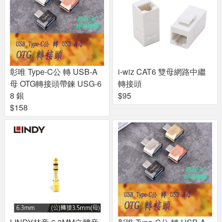
彰唯 Type-C公 轉 USB-A
i-wiz CAT6 雙母網路中繼
母 OTG轉接頭帶鍊 USG-6
轉接頭
8 銀
$95
$158