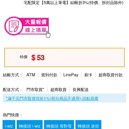
宅配限定【5萬以上筆電】結帳折3%(特價、拆封品除外)
53
特價
結帳方式：
ATM
貨到付款
LinePay
刷卡
超商取貨付款
配送方式：
門市取貨*
超商取貨
良興配送
*滿千元門市取貨現折1%(部分商品不適用)-請點我看
熱門快搜：
i-wiz
轉接頭 i-wiz
轉接頭 母對母
轉接頭 迷你