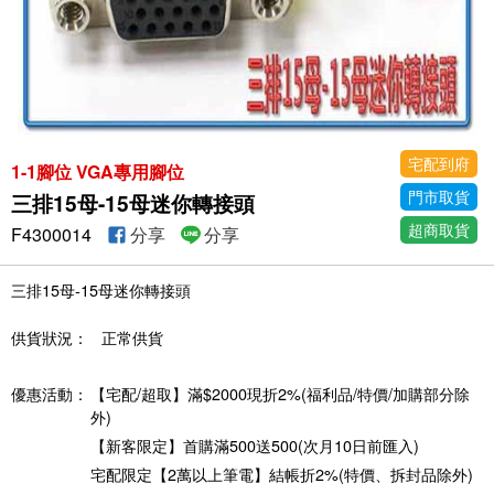
宅配到府
1-1腳位 VGA專用腳位
門市取貨
三排15母-15母迷你轉接頭
超商取貨
F4300014
分享
分享
三排15母-15母迷你轉接頭
供貨狀況：
正常供貨
優惠活動：
【宅配/超取】滿$2000現折2%(福利品/特價/加購部分除
外)
【新客限定】首購滿500送500(次月10日前匯入)
宅配限定【2萬以上筆電】結帳折2%(特價、拆封品除外)