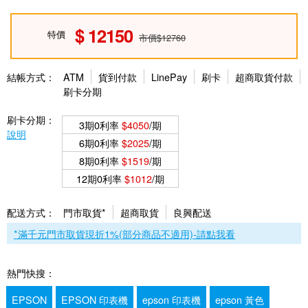
12150
特價
市價$12760
結帳方式：
ATM
貨到付款
LinePay
刷卡
超商取貨付款
刷卡分期
刷卡分期：
3期0利率
$4050
/期
說明
6期0利率
$2025
/期
8期0利率
$1519
/期
12期0利率
$1012
/期
配送方式：
門市取貨*
超商取貨
良興配送
*滿千元門市取貨現折1%(部分商品不適用)-請點我看
熱門快搜：
EPSON
EPSON 印表機
epson 印表機
epson 黃色