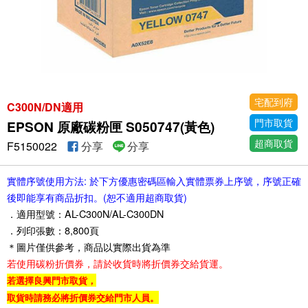
宅配到府
C300N/DN適用
門市取貨
EPSON 原廠碳粉匣 S050747(黃色)
超商取貨
F5150022
分享
分享
實體序號使用方法: 於下方優惠密碼區輸入實體票券上序號，序號正確
後即能享有商品折扣。(恕不適用超商取貨)
．適用型號：AL-C300N/AL-C300DN
．列印張數：8,800頁
＊圖片僅供參考，商品以實際出貨為準
若使用碳粉折價券，請於收貨時將折價券交給貨運。
若選擇良興門市取貨，
取貨時請務必將折價券交給門市人員。