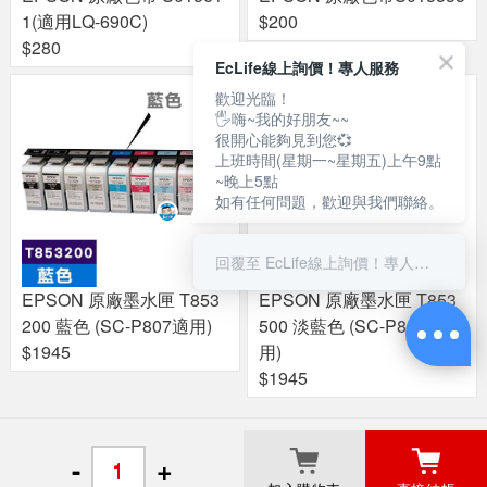
1(適用LQ-690C)
$200
$280
EcLife線上詢價！專人服務
歡迎光臨！
🖐嗨~我的好朋友~~
很開心能夠見到您💞
上班時間(星期一~星期五)上午9點
~晚上5點
如有任何問題，歡迎與我們聯絡。
回覆至 EcLife線上詢價！專人服務
EPSON 原廠墨水匣 T853
EPSON 原廠墨水匣 T853
200 藍色 (SC-P807適用)
500 淡藍色 (SC-P807適
$1945
用)
$1945
關於良興
粉絲專頁
門市據點
-
+