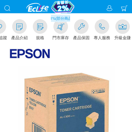
滿千元門市取貨現折1%(部分商品不適用)-請點我看
追蹤
產品介紹
規格
門市庫存
產品保固
專人服務
升級金賺