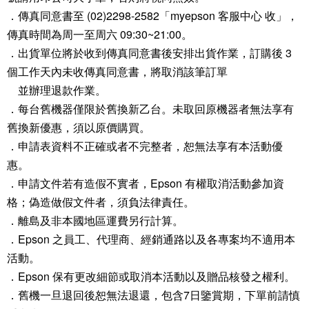
．傳真同意書至 (02)2298-2582「myepson 客服中心 收」，
傳真時間為周一至周六 09:30~21:00。
．出貨單位將於收到傳真同意書後安排出貨作業，訂購後 3
個工作天內未收傳真同意書，將取消該筆訂單
並辦理退款作業。
．每台舊機器僅限於舊換新乙台。未取回原機器者無法享有
舊換新優惠，須以原價購買。
．申請表資料不正確或者不完整者，恕無法享有本活動優
惠。
．申請文件若有造假不實者，Epson 有權取消活動參加資
格；偽造做假文件者，須負法律責任。
．離島及非本國地區運費另行計算。
．Epson 之員工、代理商、經銷通路以及各專案均不適用本
活動。
．Epson 保有更改細節或取消本活動以及贈品核發之權利。
．舊機一旦退回後恕無法退還，包含7日鑒賞期，下單前請慎