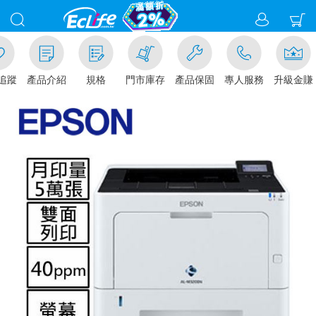
追蹤
產品介紹
規格
門市庫存
產品保固
專人服務
升級金賺