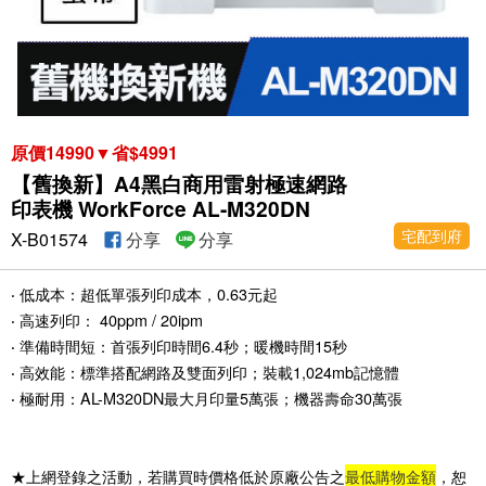
原價14990▼省$4991
【舊換新】A4黑白商用雷射極速網路
印表機 WorkForce AL-M320DN
宅配到府
X-B01574
分享
分享
‧ 低成本：超低單張列印成本，0.63元起
‧ 高速列印： 40ppm / 20ipm
‧ 準備時間短：首張列印時間6.4秒；暖機時間15秒
‧ 高效能：標準搭配網路及雙面列印；裝載1,024mb記憶體
‧ 極耐用：AL-M320DN最大月印量5萬張；機器壽命30萬張
★上網登錄之活動，若購買時價格低於原廠公告之
最低購物金額
，恕