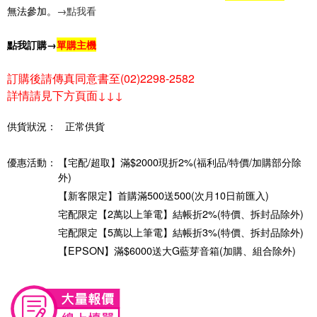
無法參加。
→點我看
點我訂購→
單購主機
訂購後請傳真同意書至(02)2298-2582
詳情
請見下方頁面
↓↓↓
供貨狀況：
正常供貨
優惠活動：
【宅配/超取】滿$2000現折2%(福利品/特價/加購部分除
外)
【新客限定】首購滿500送500(次月10日前匯入)
宅配限定【2萬以上筆電】結帳折2%(特價、拆封品除外)
宅配限定【5萬以上筆電】結帳折3%(特價、拆封品除外)
【EPSON】滿$6000送大G藍芽音箱(加購、組合除外)