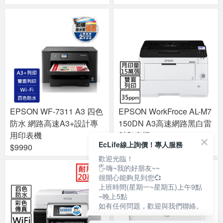
EPSON WF-7311 A3 四色
EPSON WorkFroce AL-M7
防水 網路高速A3+設計專
150DN A3高速網路黑白雷
用印表機
射印表機
EcLife線上詢價！專人服務
$9990
$48900
歡迎光臨！
🖐嗨~我的好朋友~~
很開心能夠見到您💞
上班時間(星期一~星期五)上午9點
~晚上5點
如有任何問題，歡迎與我們聯絡。