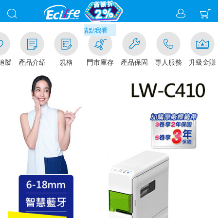
00
滿千元門市取貨現折1%(部分商
加入追蹤
產品介紹
規格
門市庫存
產品保固
專人服務
升