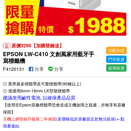
原價3290【加購登錄送】
促
宅配到府
EPSON LW-C410 文創風家用藍牙手
門市取貨
寫標籤機
超商取貨
F4120131
分享
分享
◎ 業界最多標籤帶及可愛標籤帶(90種以上)
◎ 僅適用6mm-18mm LK型號標籤帶
建議使用鹼性電池, 以確保產品品質
【使用非Epson原廠標籤帶恐會造成主機故障之疑慮，亦無享有原廠
保固】
主機上網登錄升級第二年保固
(若價格低於原廠規定恕無法延保)←點
我看連結