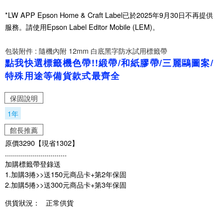
*LW APP Epson Home & Craft Label已於2025年9月30日不再提供
服務。請使用Epson Label Editor Mobile (LEM)。
包裝附件 : 隨機內附 12mm 白底黑字防水試用標籤帶
點我快選標籤機色帶!!緞帶/和紙膠帶/三麗鷗圖案/
特殊用途等備貨款式最齊全
保固說明
1年
館長推薦
原價3290【現省1302】
...............................
加購標籤帶登錄送
1.加購3捲>>送150元商品卡+第2年保固
2.加購5捲>>送300元商品卡+第3年保固
供貨狀況：
正常供貨