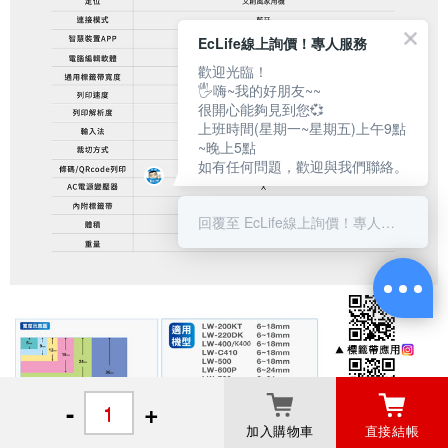
EcLife線上詢價！專人服務
歡迎光臨！
🖐嗨~我的好朋友~~
很開心能夠見到您💞
上班時間(星期一~星期五)上午9點
~晚上5點
如有任何問題，歡迎與我們聯絡。
回覆至 EcLife線上詢價！專人服務
-
+
加入購物車
直接結帳