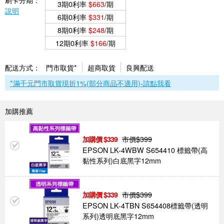
3期0利率
$663
/期
說明
6期0利率
$331
/期
8期0利率
$248
/期
12期0利率
$166
/期
配送方式：
門市取貨*
超商取貨
良興配送
*滿千元門市取貨現折1%(部分商品不適用)-請點我看
加購推薦
市價$
399
339
EPSON LK-4WBW S654410 標籤帶(高
黏性系列)白底黑字12mm
市價$
399
339
EPSON LK-4TBN S654408標籤帶(透明
系列)透明底黑字12mm