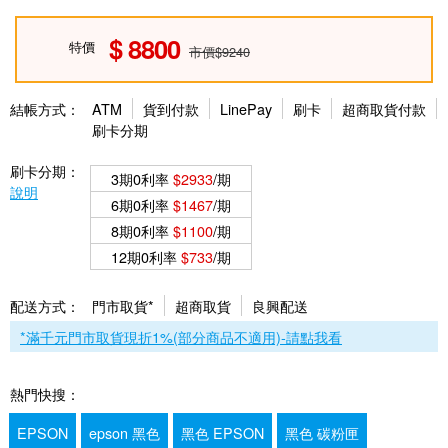
8800
特價
市價$9240
結帳方式：
ATM
貨到付款
LinePay
刷卡
超商取貨付款
刷卡分期
刷卡分期：
3期0利率
$2933
/期
說明
6期0利率
$1467
/期
8期0利率
$1100
/期
12期0利率
$733
/期
配送方式：
門市取貨*
超商取貨
良興配送
*滿千元門市取貨現折1%(部分商品不適用)-請點我看
熱門快搜：
EPSON
epson 黑色
黑色 EPSON
黑色 碳粉匣