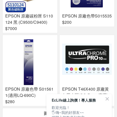
EPSON 原廠碳粉匣 S110
EPSON 原廠色帶S015535
124 黑 (C9500/C9400)
$200
$7000
EPSON 原廠色帶 S01561
EPSON T46X400 原廠黃
1(適用LQ-690C)
色墨水匣(SC-P703 專用)
EcLife線上詢價！專人服務
$280
$1204
歡迎光臨！
🖐嗨~我的好朋友~~