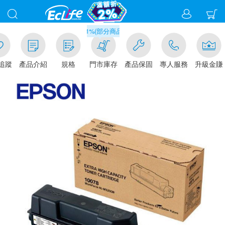
滿千元門市取貨現折1%(部分商品不適用)-請點我看
追蹤
產品介紹
規格
門市庫存
產品保固
專人服務
升級金賺