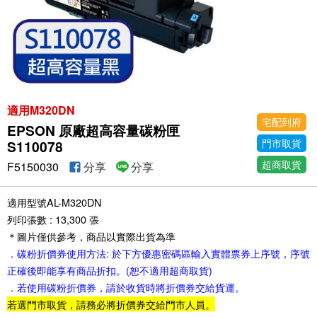
適用M320DN
宅配到府
EPSON 原廠超高容量碳粉匣
門市取貨
S110078
超商取貨
F5150030
分享
分享
適用型號AL-M320DN
列印張數 : 13,300 張
＊圖片僅供參考，商品以實際出貨為準
．碳粉折價券使用方法: 於下方優惠密碼區輸入實體票券上序號，序號
正確後即能享有商品折扣。(恕不適用超商取貨)
．若使用碳粉折價券，請於收貨時將折價券交給貨運。
若選門市取貨，請務必將折價券交給門市人員。