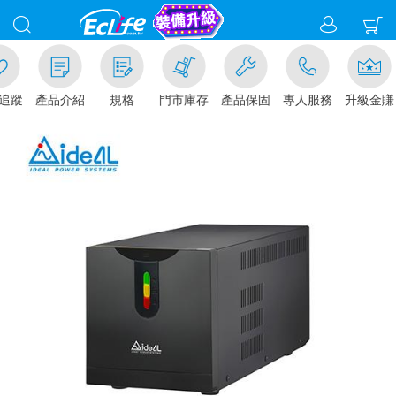
追蹤
產品介紹
規格
門市庫存
產品保固
專人服務
升級金賺