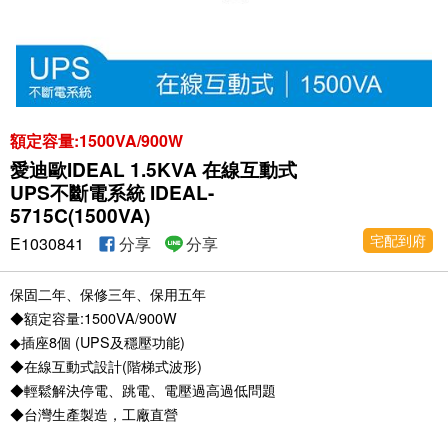
額定容量:1500VA/900W
愛迪歐IDEAL 1.5KVA 在線互動式
UPS不斷電系統 IDEAL-
5715C(1500VA)
宅配到府
E1030841
分享
分享
保固二年、保修三年、保用五年
◆額定容量:1500VA/900W
◆插座8個 (UPS及穩壓功能)
◆在線互動式設計(階梯式波形)
◆輕鬆解決停電、跳電、電壓過高過低問題
◆台灣生產製造，工廠直營