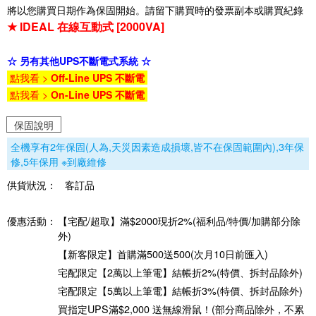
將以您購買日期作為保固開始。請留下購買時的發票副本或購買紀錄
★ IDEAL 在線互動式 [2000VA]
☆ 另有其他UPS不斷電式系統 ☆
點我看 >
Off-Line UPS 不斷電
點我看 >
On-Line UPS 不斷電
保固說明
全機享有2年保固(人為,天災因素造成損壞,皆不在保固範圍內),3年保
修,5年保用 ※到廠維修
供貨狀況：
客訂品
優惠活動：
【宅配/超取】滿$2000現折2%(福利品/特價/加購部分除
外)
【新客限定】首購滿500送500(次月10日前匯入)
宅配限定【2萬以上筆電】結帳折2%(特價、拆封品除外)
宅配限定【5萬以上筆電】結帳折3%(特價、拆封品除外)
買指定UPS滿$2,000 送無線滑鼠！(部分商品除外，不累