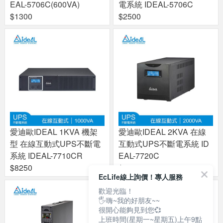
EAL-5706C(600VA)
電系統 IDEAL-5706C
$1300
$2500
愛迪歐IDEAL 1KVA 機架
愛迪歐IDEAL 2KVA 在線
型 在線互動式UPS不斷電
互動式UPS不斷電系統 ID
系統 IDEAL-7710CR
EAL-7720C
$8250
$8700
EcLife線上詢價！專人服務
歡迎光臨！
🖐嗨~我的好朋友~~
很開心能夠見到您💞
上班時間(星期一~星期五)上午9點