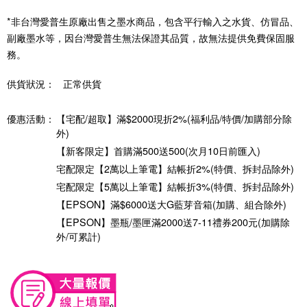
*非台灣愛普生原廠出售之墨水商品，包含平行輸入之水貨、仿冒品、
副廠墨水等，因台灣愛普生無法保證其品質，故無法提供免費保固服
務。
供貨狀況：
正常供貨
優惠活動：
【宅配/超取】滿$2000現折2%(福利品/特價/加購部分除
外)
【新客限定】首購滿500送500(次月10日前匯入)
宅配限定【2萬以上筆電】結帳折2%(特價、拆封品除外)
宅配限定【5萬以上筆電】結帳折3%(特價、拆封品除外)
【EPSON】滿$6000送大G藍芽音箱(加購、組合除外)
【EPSON】墨瓶/墨匣滿2000送7-11禮券200元(加購除
外/可累計)