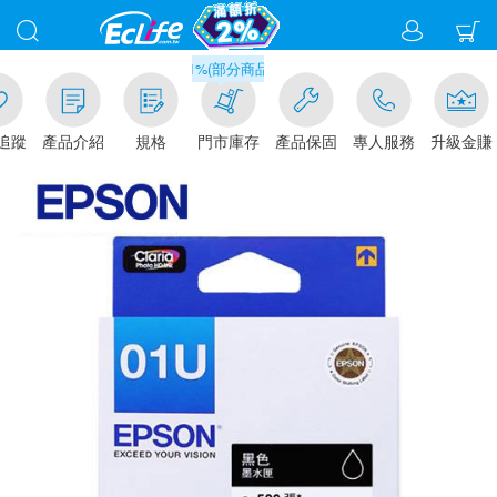
滿千元門市取貨現折1%(部分商品不適用)-請點我看
追蹤
產品介紹
規格
門市庫存
產品保固
專人服務
升級金賺