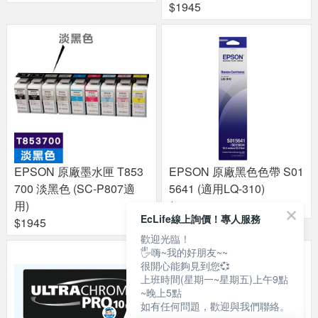
$1945
EPSON 原廠墨水匣 T853
EPSON 原廠黑色色帶 S01
700 淡黑色 (SC-P807適
5641 (適用LQ-310)
用)
$130
EcLife線上詢價！專人服務
$1945
歡迎光臨！
🖐嗨~我的好朋友~~
很開心能夠見到您💞
上班時間(星期一~星期五)上午9點
~晚上5點
如有任何問題，歡迎與我們聯絡。