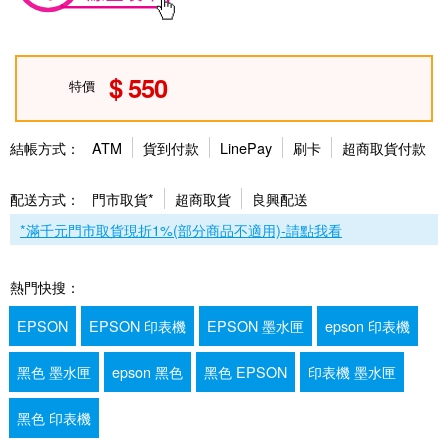
550
特價
結帳方式：
ATM
貨到付款
LinePay
刷卡
超商取貨付款
配送方式：
門市取貨*
超商取貨
良興配送
*滿千元門市取貨現折1%(部分商品不適用)-請點我看
熱門快搜：
EPSON
EPSON 印表機
EPSON 墨水匣
epson 印表機
黑色 墨水匣
epson 黑色
黑色 EPSON
印表機 墨水匣
黑色 印表機