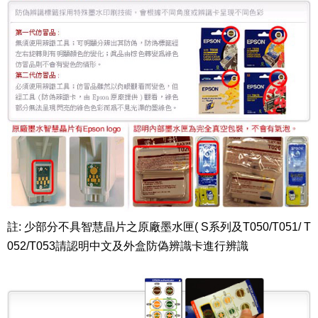
註: 少部分不具智慧晶片之原廠墨水匣( S系列及T050/T051/ T
052/T053請認明中文及外盒防偽辨識卡進行辨識