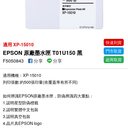
快速到貨
適用 XP-15010
門市取貨
EPSON 原廠墨水匣 T01U150 黑
超商取貨
F5050843
分享
分享
適用機種：XP-15010
列印張數:約500張印量(依覆蓋率有所不同)
如何辨識EPSON原廠墨水匣，防偽辨識四大重點：
1.認明星型防偽標籤
2.認明繁體中文包裝
3.認明真空包裝
4.晶片具EPSON logo