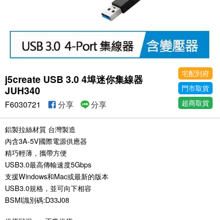
宅配到府
j5create USB 3.0 4埠迷你集線器
門市取貨
JUH340
超商取貨
F6030721
分享
分享
鋁製拉絲材質 台灣製造
內含3A-5V國際電源供應器
精巧輕薄，攜帶方便
USB3.0最高傳輸速度5Gbps
支援Windows和Mac或最新的版本
USB3.0規格，並可向下相容
BSMI識別碼:D33J08