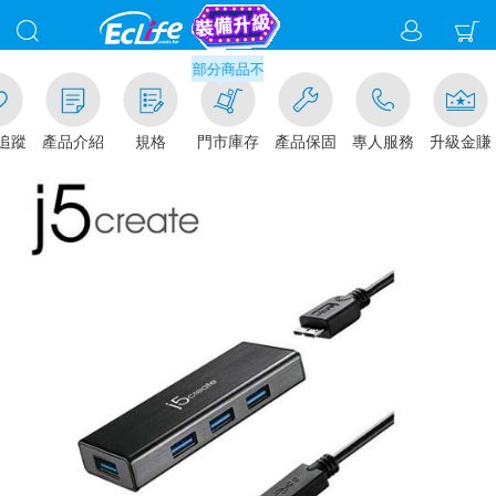
滿千元門市取貨現折1%(部分商品不適用)-請點我看
追蹤
產品介紹
規格
門市庫存
產品保固
專人服務
升級金賺