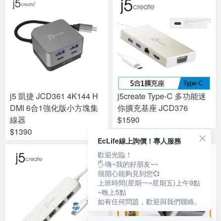
j5 凱捷 JCD361 4K144 H
j5create Type-C 多功能迷
DMI 6合1強化版小方塊集
你擴充基座 JCD376
線器
$1590
$1390
EcLife線上詢價！專人服務
歡迎光臨！
🖐嗨~我的好朋友~~
很開心能夠見到您💞
上班時間(星期一~星期五)上午9點
~晚上5點
如有任何問題，歡迎與我們聯絡。