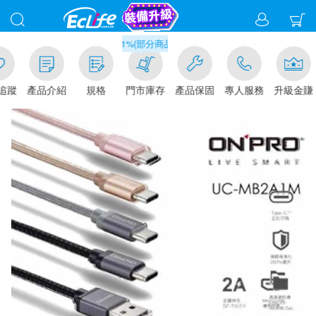
滿千元門市取貨現折1%(部分商品不適用)-請點我看
追蹤
產品介紹
規格
門市庫存
產品保固
專人服務
升級金賺