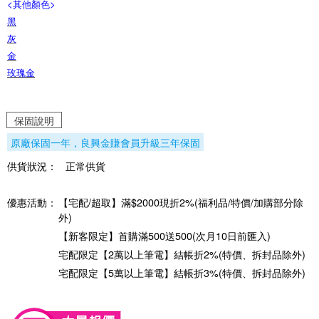
<其他顏色>
黑
灰
金
玫瑰金
保固說明
原廠保固一年，良興金賺會員升級三年保固
供貨狀況：
正常供貨
優惠活動：
【宅配/超取】滿$2000現折2%(福利品/特價/加購部分除
外)
【新客限定】首購滿500送500(次月10日前匯入)
宅配限定【2萬以上筆電】結帳折2%(特價、拆封品除外)
宅配限定【5萬以上筆電】結帳折3%(特價、拆封品除外)